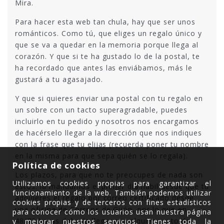
Mira.
Para hacer esta web tan chula, hay que ser unos
románticos. Como tú, que eliges un regalo único y
que se va a quedar en la memoria porque llega al
corazón. Y que si te ha gustado lo de la postal, te
ha recordado que antes las enviábamos, más le
gustará a tu agasajado.
Y que si quieres enviar una postal con tu regalo en
un sobre con un tacto superagradable, puedes
incluirlo en tu pedido y nosotros nos encargamos
de hacérselo llegar a la dirección que nos indiques
con la frase que tu elijas (recuerda poner tu nombre
en la misma para que sepa quién se lo regala).
Política de cookies
Los plazos, para que no te preocupes de nada son
Utilizamos cookies propias para garantizar el
estos: la mandamos el primer día hábil desde que tú
funcionamiento de la web. También podemos utilizar
adquieres el regalo por correo certificado desde
cookies propias y de terceros con fines estadísticos
una oficina de Correos de Gijón, por lo que en
para conocer cómo los usuarios usan nuestra página
48/72 horas debería llegar a cualquier punto de
y mejorar nuestros servicios. Tienes toda la