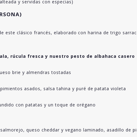
salteada y servidas con especias)
ERSONA)
 de este clásico francés, elaborado con harina de trigo sarr
ala, rúcula fresca y nuestro pesto de albahaca casero
ueso brie y almendras tostadas
imientos asados, salsa tahina y puré de patata violeta
undido con patatas y un toque de orégano
salmorejo, queso cheddar y vegano laminado, asadillo de pimi