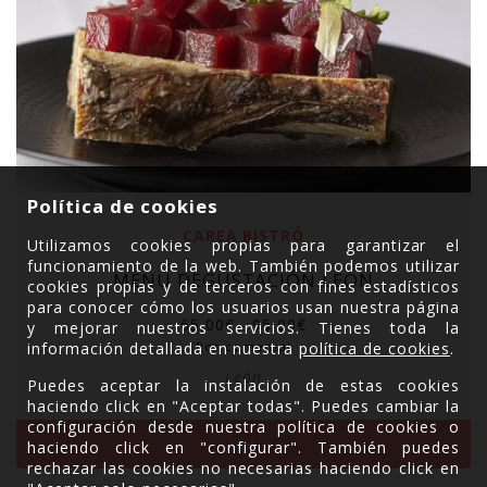
Política de cookies
CAREA BISTRÓ
Utilizamos cookies propias para garantizar el
funcionamiento de la web. También podemos utilizar
MENÚ DEGUSTACIÓN LEÓN
cookies propias y de terceros con fines estadísticos
para conocer cómo los usuarios usan nuestra página
Rango
65,00
€
-
95,00
€
y mejorar nuestros servicios. Tienes toda la
de
Por comensal
información detallada en nuestra
política de cookies
.
precios:
León
desde
Puedes aceptar la instalación de estas cookies
65,00€
haciendo click en "Aceptar todas". Puedes cambiar la
hasta
configuración desde nuestra política de cookies o
Ver
95,00€
haciendo click en "configurar". También puedes
rechazar las cookies no necesarias haciendo click en