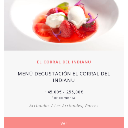
EL CORRAL DEL INDIANU
MENÚ DEGUSTACIÓN EL CORRAL DEL
INDIANU
Rango
145,00
€
-
255,00
€
de
Por comensal
precios:
Arriondas / Les Arriondes
,
Parres
desde
145,00€
hasta
Ver
255,00€