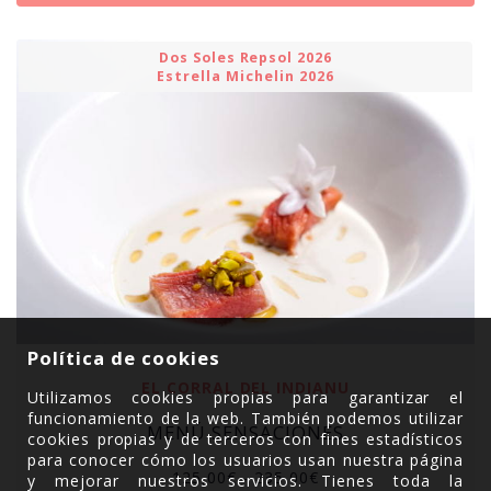
Dos Soles Repsol 2026
Estrella Michelin 2026
Política de cookies
EL CORRAL DEL INDIANU
Utilizamos cookies propias para garantizar el
funcionamiento de la web. También podemos utilizar
MENÚ SENSACIONES
cookies propias y de terceros con fines estadísticos
para conocer cómo los usuarios usan nuestra página
Rango
125,00
€
-
235,00
€
y mejorar nuestros servicios. Tienes toda la