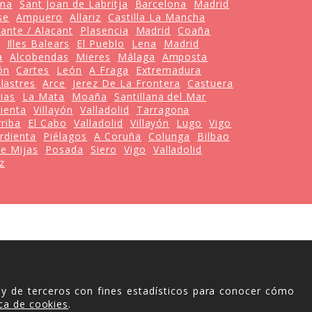
ona
Sant Joan de Labritja
Barcelona
Madrid
se
Ampuero
Allariz
Castilla La Mancha
cante / Alacant
Plasencia
Madrid
Coaña
Illes Balears
El Pueblo
Lena
Madrid
a
Alcobendas
Mieres
Málaga
Amposta
ón
Cartes
León
A Fraga
Extremadura
lastres
Arce
Jerez De La Frontera
Castuera
ias
La Mata
Moaña
Santillana del Mar
ienta
Villayón
Valladolid
Tarragona
rriba
El Cabo
Valladolid
Villayón
Lugo
Vigo
rdienta
Piélagos
A Coruña
Colunga
Bilbao
de Mijas
Posada
Siero
Vigo
Valladolid
iz
 y de terceros con fines estadísticos para conocer cómo
ica de cookies
.