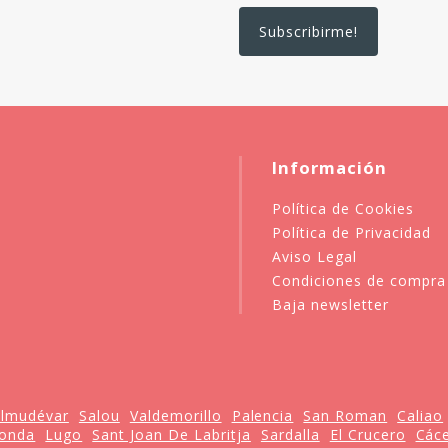
Información
Política de Cookies
Política de Privacidad
Aviso Legal
Condiciones de compra
Baja newsletter
lmudévar
Salou
Valdemorillo
Palencia
San Roman
Caliao
onda
Lugo
Sant Joan De Labritja
Sardalla
El Crucero
Các