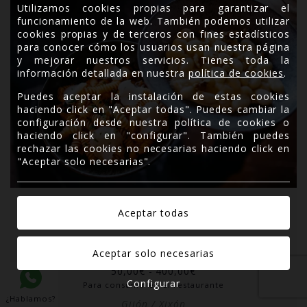
Utilizamos cookies propias para garantizar el
funcionamiento de la web. También podemos utilizar
cookies propias y de terceros con fines estadísticos
para conocer cómo los usuarios usan nuestra página
y mejorar nuestros servicios. Tienes toda la
información detallada en nuestra
política de cookies
.
Puedes aceptar la instalación de estas cookies
haciendo click en "Aceptar todas". Puedes cambiar la
configuración desde nuestra política de cookies o
haciendo click en "configurar". También puedes
rechazar las cookies no necesarias haciendo click en
"Aceptar solo necesarias".
CARBONE DI VESUBIO
TARJETA REGALO CARBONE
50,00
€
-
400,00
€
Configurar
Para consumir en el restaurante
¿Hablamos?
Gijón / Xixón