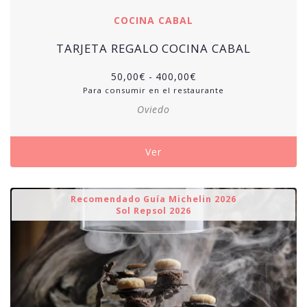
COCINA CABAL
TARJETA REGALO COCINA CABAL
50,00
€
-
400,00
€
Para consumir en el restaurante
Oviedo
Ver
Recomendado Guía Michelin 2026
Sol Repsol 2026