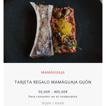
MAMÁGUAJA
TARJETA REGALO MAMÁGUAJA GIJÓN
50,00
€
-
400,00
€
Para consumir en el restaurante
Gijón / Xixón