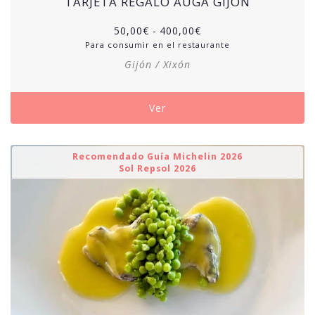
TARJETA REGALO AUGA GIJÓN
50,00
€
-
400,00
€
Para consumir en el restaurante
Gijón / Xixón
Ver
Recomendado Guía Michelin 2026
Sol Repsol 2026