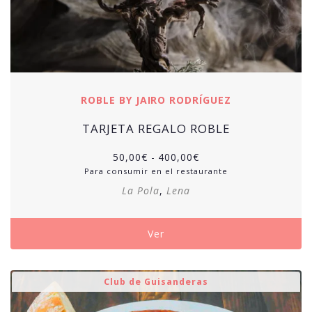
ROBLE BY JAIRO RODRÍGUEZ
TARJETA REGALO ROBLE
50,00
€
-
400,00
€
Para consumir en el restaurante
La Pola
,
Lena
Ver
Club de Guisanderas