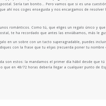
 postal. Sería tan bonito… Pero vamos que si es una cuestión
ue ahí nos coges enseguida y nos encargamos de resolver lo 
 unos románticos. Como tú, que eliges un regalo único y que
 postal, te ha recordado que antes las enviábamos, más le gu
egalo en un sobre con un tacto superagradable, puedes inclu
indiques con la frase que tu elijas (recuerda poner tu nombr
a son estos: la mandamos el primer día hábil desde que tú a
lo que en 48/72 horas debería llegar a cualquier punto de Es