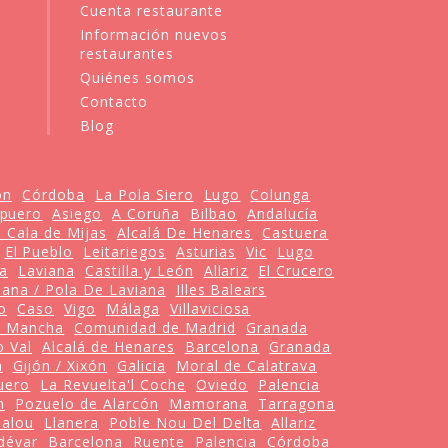
Cuenta restaurante
Información nuevos
restaurantes
Quiénes somos
Contacto
Blog
ón
Córdoba
La Pola Siero
Lugo
Colunga
puero
Asiego
A Coruña
Bilbao
Andalucía
 Cala de Mijas
Alcalá De Henares
Castuera
El Pueblo
Leitariegos
Asturias
Vic
Lugo
ra
Laviana
Castilla y León
Allariz
El Crucero
iana / Pola De Laviana
Illes Balears
o
Caso
Vigo
Málaga
Villaviciosa
La Mancha
Comunidad de Madrid
Granada
o Val
Alcalá de Henares
Barcelona
Granada
a
Gijón / Xixón
Galicia
Moral de Calatrava
uero
La Revuelta'l Coche
Oviedo
Palencia
n
Pozuelo de Alarcón
Mamorana
Tarragona
Salou
Llanera
Poble Nou Del Delta
Allariz
dévar
Barcelona
Ruente
Palencia
Córdoba