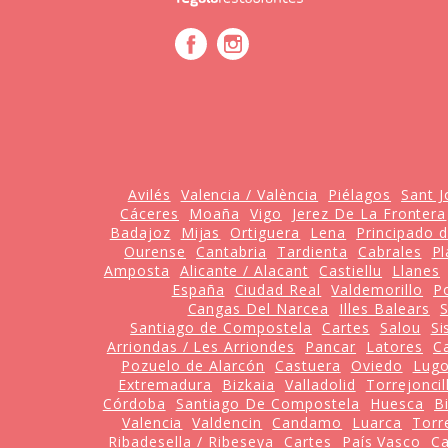
Avilés
Valencia / València
Piélagos
Sant J
Cáceres
Moaña
Vigo
Jerez De La Frontera
Badajoz
Mijas
Ortiguera
Lena
Principado d
Ourense
Cantabria
Tardienta
Cabrales
Pl
Amposta
Alicante / Alacant
Castiellu
Llanes
España
Ciudad Real
Valdemorillo
P
Cangas Del Narcea
Illes Balears
Santiago de Compostela
Cartes
Salou
Si
Arriondas / Les Arriondes
Pancar
Latores
C
Pozuelo de Alarcón
Castuera
Oviedo
Lug
Extremadura
Bizkaia
Valladolid
Torrejoncil
Córdoba
Santiago De Compostela
Huesca
B
Valencia
Valdencin
Candamo
Luarca
Torr
Ribadesella / Ribeseya
Cartes
País Vasco
C