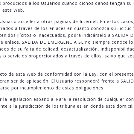
producidos a los Usuarios cuando dichos daños tengan su o
e esta Web.
l Usuario acceder a otras páginas de Internet. En estos ca
rados a través de los enlaces en cuanto conozca su ilicitud 
tenidos ilícitos o inadecuados, podrá indicárselo a SALIDA
ente enlace. SALIDA DE EMERGENCIA SL no siempre conoce los 
os de su falta de calidad, desactualización, indisponibilidad,
s o servicios proporcionados a través de ellos, salvo que s
cto de esta Web de conformidad con la Ley, con el presente
ieran ser de aplicación. El Usuario responderá frente a SAL
arse por incumplimiento de estas obligaciones.
 la legislación española. Para la resolución de cualquier conf
nte a la jurisdicción de los tribunales en donde esté domi