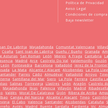
Política de Privacidad
Aviso Legal
Condiciones de compra
Baja newsletter
oan De Labritja
Majadahonda
Comunitat Valenciana
Villay
Coaña
Sant Joan de Labritja
Gueñu / Bueño
Granada
Am
e Asturias
San Roman
León
Mieres
A Fraga
Cantabria
La
asencia
Madrid
Arce
Castrelo Do Val
Valdemorillo
Gozón
León
Pontevedra
Barcelona
Valladolid
Jerez de la Fronte
osada
La Mata
Alicante / Alacant
Alcobendas
La Pola Llav
Santander
Parres
Cádiz
Almudévar
Valladolid
Arroyo
Tine
sterna
Santillana del Mar
Siero
La Pola
Ferrera
Castilla 
aliao
Salinas
Torrevieja
Llastres
León
Aragón
Castrelo d
o
Majadahonda
Ibias
Palencia
Villayón
Madrid
Ribadesell
lo
Valdés
Moral De Calatrava
Gijón
Ribera de Arriba
Amp
ilbao
Cangas del Narcea
Alicante / Alacant
Tineo
Castrilló
evieja
El Cabo
Valencia
Santander
Alcobendas
Cataluña
arreño
Avilés
Madrid
Ruente
Sardalla
Tardienta
Vic
Almu