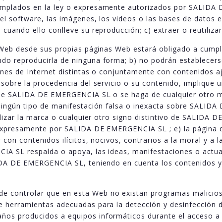
emplados en la ley o expresamente autorizados por SALIDA D
 el software, las imágenes, los videos o las bases de datos
cuando ello conlleve su reproducción; c) extraer o reutiliza
 Web desde sus propias páginas Web estará obligado a cumplir
do reproducirla de ninguna forma; b) no podrán establecer
iones de Internet distintas o conjuntamente con contenidos
 sobre la procedencia del servicio o su contenido, implique 
 de SALIDA DE EMERGENCIA SL o se haga de cualquier otro mo
 ningún tipo de manifestación falsa o inexacta sobre SALID
tilizar la marca o cualquier otro signo distintivo de SALID
 expresamente por SALIDA DE EMERGENCIA SL ; e) la página q
r con contenidos ilícitos, nocivos, contrarios a la moral y 
IA SL respalda o apoya, las ideas, manifestaciones o actua
LIDA DE EMERGENCIA SL, teniendo en cuenta los contenidos y
 controlar que en esta Web no existan programas malicioso
e herramientas adecuadas para la detección y desinfección 
ños producidos a equipos informáticos durante el acceso a