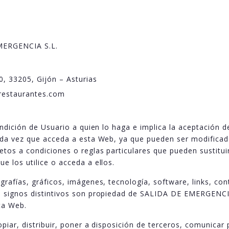
EMERGENCIA S.L.
0, 33205, Gijón – Asturias
arestaurantes.com
ondición de Usuario a quien lo haga e implica la aceptación d
cada vez que acceda a esta Web, ya que pueden ser modificad
etos a condiciones o reglas particulares que pueden sustituir
e los utilice o acceda a ellos.
grafías, gráficos, imágenes, tecnología, software, links, co
s signos distintivos son propiedad de SALIDA DE EMERGENCIA
ta Web.
opiar, distribuir, poner a disposición de terceros, comunicar