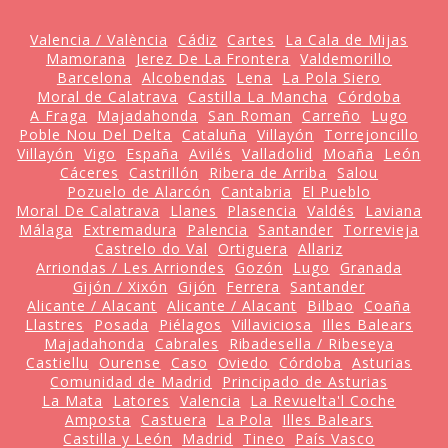
Valencia / València
Cádiz
Cartes
La Cala de Mijas
Mamorana
Jerez De La Frontera
Valdemorillo
Barcelona
Alcobendas
Lena
La Pola Siero
Moral de Calatrava
Castilla La Mancha
Córdoba
A Fraga
Majadahonda
San Roman
Carreño
Lugo
Poble Nou Del Delta
Cataluña
Villayón
Torrejoncillo
Villayón
Vigo
España
Avilés
Valladolid
Moaña
León
Cáceres
Castrillón
Ribera de Arriba
Salou
Pozuelo de Alarcón
Cantabria
El Pueblo
Moral De Calatrava
Llanes
Plasencia
Valdés
Laviana
Málaga
Extremadura
Palencia
Santander
Torrevieja
Castrelo do Val
Ortiguera
Allariz
Arriondas / Les Arriondes
Gozón
Lugo
Granada
Gijón / Xixón
Gijón
Ferrera
Santander
Alicante / Alacant
Alicante / Alacant
Bilbao
Coaña
Llastres
Posada
Piélagos
Villaviciosa
Illes Balears
Majadahonda
Cabrales
Ribadesella / Ribeseya
Castiellu
Ourense
Caso
Oviedo
Córdoba
Asturias
Comunidad de Madrid
Principado de Asturias
La Mata
Latores
Valencia
La Revuelta'l Coche
Amposta
Castuera
La Pola
Illes Balears
Castilla y León
Madrid
Tineo
País Vasco