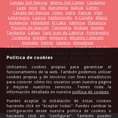
Cangas Del Narcea
Mieres Del Camin
Candamo
Lugo
Arce
Vic
Barcelona
Galicia
Cartes
Cangas del Narcea
Tineo
Siero
Pancar
Vigo
Leitariegos
Luarca
Valdemorillo
A Coruña
Allariz
Andalucía
Valladolid
El Cabo
Valencia
Plasencia
Pozuelo de Alarcón
Torrevieja
Bizkaia
Oviedo
Tardienta
Caliao
Sant Joan de Labritja
Pontevedra
Tardienta
Aragón
Ampuero
Alicante / Alacant
Granada
Parres
Llanera
Almudévar
La Pola Llaviana / Pola De Laviana
Santillana del Mar
Cantabria
Colunga
Sisterna
Salinas
Sardalla
Política de cookies
Jerez de la Frontera
Huesca
Ampuero
Mieres
Badajoz
Ribadesella
Palencia
Valdencin
León
Utilizamos cookies propias para garantizar el
Comunitat Valenciana
Palencia
Asiego
Ciudad Real
funcionamiento de la web. También podemos utilizar
Mijas
Valladolid
El Crucero
León
Madrid
Ruente
cookies propias y de terceros con fines estadísticos
Bilbao
Alcobendas
Avilés
Vic
Madrid
Almudévar
para conocer cómo los usuarios usan nuestra página
Alcalá De Henares
Santiago De Compostela
y mejorar nuestros servicios. Tienes toda la
Alcalá de Henares
Ibias
Tarragona
Arroyo
Salou
información detallada en nuestra
política de cookies
.
Santiago de Compostela
Córdoba
Gueñu / Bueño
Ruente
Granada
Castuera
Castrelo Do Val
Puedes aceptar la instalación de estas cookies
Barcelona
Sant Joan De Labritja
haciendo click en "Aceptar todas". Puedes cambiar la
configuración desde nuestra política de cookies o
haciendo click en "configurar". También puedes