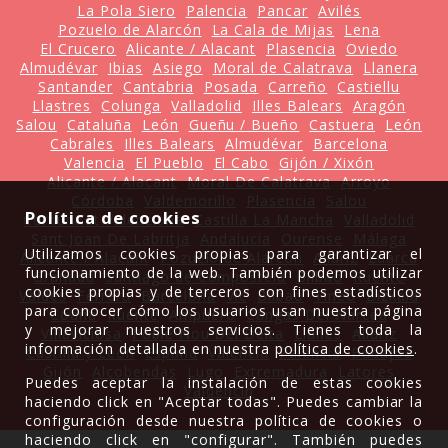
La Pola Siero
Palencia
Pancar
Avilés
Pozuelo de Alarcón
La Cala de Mijas
Lena
El Crucero
Alicante / Alacant
Plasencia
Oviedo
Almudévar
Ibias
Asiego
Moral de Calatrava
Llanera
Santander
Cantabria
Posada
Carreño
Castiellu
Llastres
Colunga
Valladolid
Illes Balears
Aragón
Salou
Cataluña
León
Gueñu / Bueño
Castuera
León
Cabrales
Illes Balears
Almudévar
Barcelona
Valencia
El Pueblo
El Cabo
Gijón / Xixón
Alicante / Alacant
Moral De Calatrava
Arroyo
Córdoba
Valdemorillo
Plasencia
Salou
Política de cookies
Comunitat Valenciana
Castilla La Mancha
Valladolid
Sant Joan De Labritja
Andalucía
Ourense
Málaga
Utilizamos cookies propias para garantizar el
Alicante / Alacant
Pozuelo de Alarcón
Allariz
Luarca
funcionamiento de la web. También podemos utilizar
Granada
Santiago de Compostela
Bilbao
Ruente
cookies propias y de terceros con fines estadísticos
Valdés
Ferrera
Barcelona
Vic
Bilbao
Tineo
Bizkaia
para conocer cómo los usuarios usan nuestra página
Coaña
Ruente
Ampuero
Cangas Del Narcea
y mejorar nuestros servicios. Tienes toda la
Villaviciosa
Poble Nou Del Delta
Llanes
Allariz
información detallada en nuestra
política de cookies
.
Castilla y León
España
Valencia
Palencia
Badajoz
Gijón
Alcobendas
Lugo
Extremadura
Latores
Puedes aceptar la instalación de estas cookies
Valdencin
haciendo click en "Aceptar todas". Puedes cambiar la
configuración desde nuestra política de cookies o
haciendo click en "configurar". También puedes