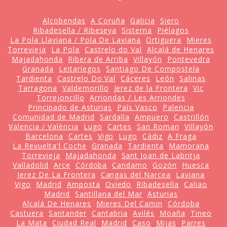
Alcobendas
A Coruña
Galicia
Siero
Ribadesella / Ribeseya
Sisterna
Piélagos
La Pola Llaviana / Pola De Laviana
Ortiguera
Mieres
Torrevieja
La Pola
Castrelo do Val
Alcalá de Henares
Majadahonda
Ribera de Arriba
Villayón
Pontevedra
Granada
Leitariegos
Santiago De Compostela
Tardienta
Castrelo Do Val
Cáceres
León
Salinas
Tarragona
Valdemorillo
Jerez de la Frontera
Vic
Torrejoncillo
Arriondas / Les Arriondes
Principado de Asturias
País Vasco
Palencia
Comunidad de Madrid
Sardalla
Ampuero
Castrillón
Valencia / València
Lugo
Cartes
San Roman
Villayón
Barcelona
Cartes
Vigo
Lugo
Cádiz
A Fraga
La Revuelta'l Coche
Granada
Tardienta
Mamorana
Torrevieja
Majadahonda
Sant Joan de Labritja
Valladolid
Arce
Córdoba
Candamo
Gozón
Huesca
Jerez De La Frontera
Cangas del Narcea
Laviana
Vigo
Madrid
Amposta
Oviedo
Ribadesella
Caliao
Madrid
Santillana del Mar
Asturias
Alcalá De Henares
Mieres Del Camin
Córdoba
Castuera
Santander
Cantabria
Avilés
Moaña
Tineo
La Mata
Ciudad Real
Madrid
Caso
Mijas
Parres