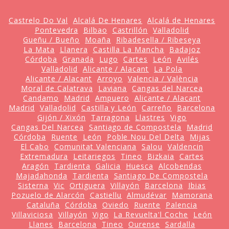
Castrelo Do Val
Alcalá De Henares
Alcalá de Henares
Pontevedra
Bilbao
Castrillón
Valladolid
Gueñu / Bueño
Moaña
Ribadesella / Ribeseya
La Mata
Llanera
Castilla La Mancha
Badajoz
Córdoba
Granada
Lugo
Cartes
León
Avilés
Valladolid
Alicante / Alacant
La Pola
Alicante / Alacant
Arroyo
Valencia / València
Moral de Calatrava
Laviana
Cangas del Narcea
Candamo
Madrid
Ampuero
Alicante / Alacant
Madrid
Valladolid
Castilla y León
Carreño
Barcelona
Gijón / Xixón
Tarragona
Llastres
Vigo
Cangas Del Narcea
Santiago de Compostela
Madrid
Córdoba
Ruente
León
Poble Nou Del Delta
Mijas
El Cabo
Comunitat Valenciana
Salou
Valdencin
Extremadura
Leitariegos
Tineo
Bizkaia
Cartes
Aragón
Tardienta
Galicia
Huesca
Alcobendas
Majadahonda
Tardienta
Santiago De Compostela
Sisterna
Vic
Ortiguera
Villayón
Barcelona
Ibias
Pozuelo de Alarcón
Castiellu
Almudévar
Mamorana
Cataluña
Córdoba
Oviedo
Ruente
Palencia
Villaviciosa
Villayón
Vigo
La Revuelta'l Coche
León
Llanes
Barcelona
Tineo
Ourense
Sardalla