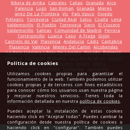
Ribera de Arriba
Cabrales
Caliao
Granada
Arce
Palencia
Lugo
San Roman
Granada
Mieres
Jerez De La Frontera
Vic
País Vasco
Oviedo
Piélagos
Torrevieja
Ciudad Real
Salou
Coaña
Lena
Valdemorillo
El Pueblo
Torrevieja
Siero
El Crucero
Valdemorillo
Salinas
Comunidad de Madrid
Ferrera
Torrejoncillo
Luarca
Caso
A Fraga
Gijón
Castrelo do Val
Plasencia
Andalucía
Cádiz
Cantabria
Plasencia
Valencia
Mieres Del Camin
Alcobendas
La Pola Llaviana / Pola De Laviana
Posada
Palencia
Valencia
Castuera
Ampuero
La Cala de Mijas
Asiego
Política de cookies
Allariz
Parres
Castuera
Valdés
Allariz
Moral De Calatrava
Santander
Santander
Utilizamos cookies propias para garantizar el
Principado de Asturias
Jerez de la Frontera
funcionamiento de la web. También podemos utilizar
Illes Balears
Gozón
Almudévar
Colunga
Avilés
cookies propias y de terceros con fines estadísticos
Sant Joan De Labritja
Asturias
Majadahonda
para conocer cómo los usuarios usan nuestra página
Amposta
España
Málaga
Santillana del Mar
y mejorar nuestros servicios. Tienes toda la
A Coruña
La Pola Siero
Ribadesella
Cantabria
información detallada en nuestra
política de cookies
.
Latores
Pozuelo de Alarcón
Pancar
Lugo
Cáceres
Bilbao
Sant Joan de Labritja
Illes Balears
Puedes aceptar la instalación de estas cookies
Arriondas / Les Arriondes
haciendo click en "Aceptar todas". Puedes cambiar la
configuración desde nuestra política de cookies o
haciendo click en "configurar". También puedes