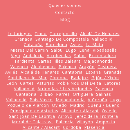
Quiénes somos
Contacto
Blog
Leitariegos
Tineo
Torrejoncillo
Alcalá De Henares
Granada
Santiago De Compostela
Valladolid
Cataluña
Barcelona
Avilés
La Mata
Mieres Del Camin
Salou
Lugo
Lena
Ribadesella
Vigo
Andalucía
Alcobendas
Salou
Extremadura
Tardienta
Cartes
Illes Balears
Majadahonda
Valencia
Alcobendas
Palencia
Aragón
Castuera
Avilés
Alcalá de Henares
Cantabria
España
Granada
Santillana del Mar
Córdoba
Badajoz
Gijón / Xixón
León
Cartes
Asturias
Poble Nou Del Delta
Latores
Valladolid
Arriondas / Les Arriondes
Palencia
Cantabria
Bilbao
Parres
Ortiguera
Salinas
Valladolid
País Vasco
Majadahonda
A Coruña
Lugo
Pozuelo de Alarcón
Oviedo
Madrid
Gueñu / Bueño
Principado de Asturias
Alicante / Alacant
Oviedo
Sant Joan De Labritja
Arroyo
Jerez de la Frontera
Moral de Calatrava
Palencia
Villayón
Amposta
Alicante / Alacant
Córdoba
Plasencia