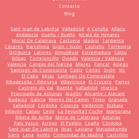
Contacto
Blog
Sant Joan de Labritja
Valladolid
A Coruña
Allariz
Andalucía
Gueñu / Bueño
Alcalá de Henares
Moral De Calatrava
Castuera
Madrid
Tardienta
Cáceres
Barcelona
Gijón / Xixón
Castiellu
Torrevieja
Ortiguera
Latores
Almudévar
Extremadura
Salou
Bilbao
Torrejoncillo
Oviedo
Valencia / València
Valencia
Cangas del Narcea
Mieres
Pancar
Asiego
Santiago de Compostela
Cádiz
Cartes
Gijón
Vic
El Cabo
Mijas
Santiago De Compostela
Ribadesella / Ribeseya
Villaviciosa
El Crucero
Parres
Castrelo do Val
Ruente
Valladolid
Huesca
Principado de Asturias
Aragón
Alicante / Alacant
Badajoz
Galicia
Mieres Del Camin
Tineo
Granada
Valladolid
Córdoba
Colunga
Valdencin
Bizkaia
Villayón
Caliao
León
La Revuelta'l Coche
Mamorana
Ribera de Arriba
Moral de Calatrava
Asturias
País Vasco
Arroyo
El Pueblo
Coaña
Córdoba
Sant Joan De Labritja
Ibias
Laviana
Majadahonda
Siero
Lena
Avilés
Comunidad de Madrid
Castrillón