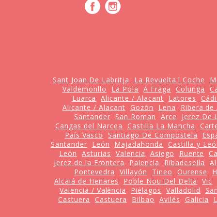
Sant Joan De Labritja
La Revuelta'l Coche
M
Valdemorillo
La Pola
A Fraga
Colunga
C
Luarca
Alicante / Alacant
Latores
Cádi
Alicante / Alacant
Gozón
Lena
Ribera de 
Santander
San Roman
Arce
Jerez De 
Cangas del Narcea
Castilla La Mancha
Cart
País Vasco
Santiago De Compostela
Esp
Santander
León
Majadahonda
Castilla y Le
León
Asturias
Valencia
Asiego
Ruente
Ca
Jerez de la Frontera
Palencia
Ribadesella
A
Pontevedra
Villayón
Tineo
Ourense
H
Alcalá de Henares
Poble Nou Del Delta
Vic
Valencia / València
Piélagos
Valladolid
San
Castuera
Castuera
Bilbao
Avilés
Galicia