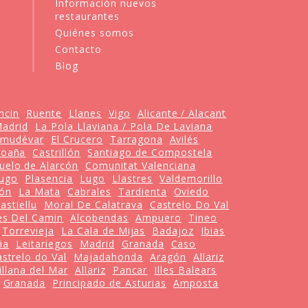
Información nuevos
restaurantes
Quiénes somos
Contacto
Blog
ncin
Ruente
Llanes
Vigo
Alicante / Alacant
adrid
La Pola Llaviana / Pola De Laviana
lmudévar
El Crucero
Tarragona
Avilés
oaña
Castrillón
Santiago de Compostela
uelo de Alarcón
Comunitat Valenciana
ugo
Plasencia
Lugo
Llastres
Valdemorillo
yón
La Mata
Cabrales
Tardienta
Oviedo
astiellu
Moral De Calatrava
Castrelo Do Val
es Del Camin
Alcobendas
Ampuero
Tineo
Torrevieja
La Cala de Mijas
Badajoz
Ibias
ia
Leitariegos
Madrid
Granada
Caso
strelo do Val
Majadahonda
Aragón
Allariz
illana del Mar
Allariz
Pancar
Illes Balears
Granada
Principado de Asturias
Amposta