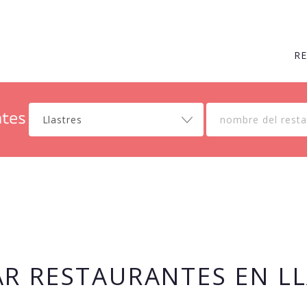
R
Llastres
R RESTAURANTES EN L