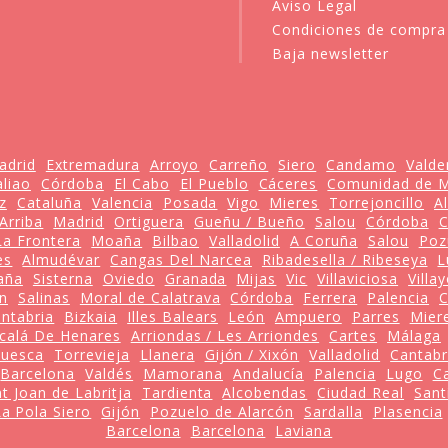
Aviso Legal
Condiciones de compra
Baja newsletter
adrid
Extremadura
Arroyo
Carreño
Siero
Candamo
Valde
aliao
Córdoba
El Cabo
El Pueblo
Cáceres
Comunidad de M
z
Cataluña
Valencia
Posada
Vigo
Mieres
Torrejoncillo
A
Arriba
Madrid
Ortiguera
Gueñu / Bueño
Salou
Córdoba
C
La Frontera
Moaña
Bilbao
Valladolid
A Coruña
Salou
Poz
es
Almudévar
Cangas Del Narcea
Ribadesella / Ribeseya
L
aña
Sisterna
Oviedo
Granada
Mijas
Vic
Villaviciosa
Villa
ón
Salinas
Moral de Calatrava
Córdoba
Ferrera
Palencia
C
ntabria
Bizkaia
Illes Balears
León
Ampuero
Parres
Mier
lcalá De Henares
Arriondas / Les Arriondes
Cartes
Málaga
uesca
Torrevieja
Llanera
Gijón / Xixón
Valladolid
Cantabr
Barcelona
Valdés
Mamorana
Andalucía
Palencia
Lugo
Ca
t Joan de Labritja
Tardienta
Alcobendas
Ciudad Real
Sant
La Pola Siero
Gijón
Pozuelo de Alarcón
Sardalla
Plasencia
Barcelona
Barcelona
Laviana