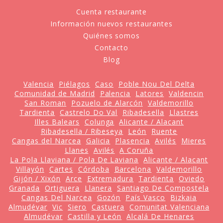
Cuenta restaurante
Información nuevos restaurantes
Quiénes somos
Contacto
Blog
Valencia
Piélagos
Caso
Poble Nou Del Delta
Comunidad de Madrid
Palencia
Latores
Valdencin
San Roman
Pozuelo de Alarcón
Valdemorillo
Tardienta
Castrelo Do Val
Ribadesella
Llastres
Illes Balears
Colunga
Alicante / Alacant
Ribadesella / Ribeseya
León
Ruente
Cangas del Narcea
Galicia
Plasencia
Avilés
Mieres
Llanes
Avilés
A Coruña
La Pola Llaviana / Pola De Laviana
Alicante / Alacant
Villayón
Cartes
Córdoba
Barcelona
Valdemorillo
Gijón / Xixón
Arce
Extremadura
Tardienta
Oviedo
Granada
Ortiguera
Llanera
Santiago De Compostela
Cangas Del Narcea
Gozón
País Vasco
Bizkaia
Almudévar
Vic
Siero
Castuera
Comunitat Valenciana
Almudévar
Castilla y León
Alcalá De Henares