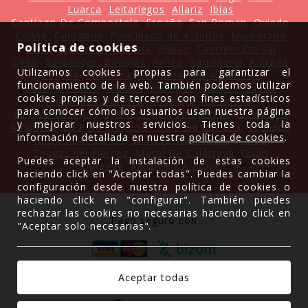
Luarca
Leitariegos
Allariz
Ibias
Santiago De Compostela
España
San Roman
Oviedo
Coaña
Cantabria
Principado de Asturias
Mamorana
Política de cookies
Salou
Ortiguera
Bizkaia
Bilbao
Castrelo Do Val
León
Santander
Badajoz
Avilés
Tarragona
A Fraga
Utilizamos cookies propias para garantizar el
Posada
Castuera
Castuera
Majadahonda
funcionamiento de la web. También podemos utilizar
Castilla y León
Málaga
Piélagos
Gueñu / Bueño
cookies propias y de terceros con fines estadísticos
Moral de Calatrava
Cataluña
Almudévar
para conocer cómo los usuarios usan nuestra página
La Cala de Mijas
Santiago de Compostela
El Crucero
y mejorar nuestros servicios. Tienes toda la
Ampuero
La Pola Llaviana / Pola De Laviana
Granada
información detallada en nuestra
política de cookies
.
Mieres Del Camin
La Revuelta'l Coche
Tineo
Cangas del Narcea
Moral De Calatrava
Gijón
Puedes aceptar la instalación de estas cookies
Ourense
Alicante / Alacant
haciendo click en "Aceptar todas". Puedes cambiar la
configuración desde nuestra política de cookies o
haciendo click en "configurar". También puedes
rechazar las cookies no necesarias haciendo click en
Pago seguro con
"Aceptar solo necesarias".
Gracias a