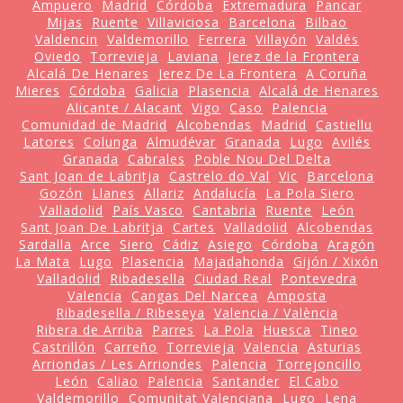
Ampuero
Madrid
Córdoba
Extremadura
Pancar
Mijas
Ruente
Villaviciosa
Barcelona
Bilbao
Valdencin
Valdemorillo
Ferrera
Villayón
Valdés
Oviedo
Torrevieja
Laviana
Jerez de la Frontera
Alcalá De Henares
Jerez De La Frontera
A Coruña
Mieres
Córdoba
Galicia
Plasencia
Alcalá de Henares
Alicante / Alacant
Vigo
Caso
Palencia
Comunidad de Madrid
Alcobendas
Madrid
Castiellu
Latores
Colunga
Almudévar
Granada
Lugo
Avilés
Granada
Cabrales
Poble Nou Del Delta
Sant Joan de Labritja
Castrelo do Val
Vic
Barcelona
Gozón
Llanes
Allariz
Andalucía
La Pola Siero
Valladolid
País Vasco
Cantabria
Ruente
León
Sant Joan De Labritja
Cartes
Valladolid
Alcobendas
Sardalla
Arce
Siero
Cádiz
Asiego
Córdoba
Aragón
La Mata
Lugo
Plasencia
Majadahonda
Gijón / Xixón
Valladolid
Ribadesella
Ciudad Real
Pontevedra
Valencia
Cangas Del Narcea
Amposta
Ribadesella / Ribeseya
Valencia / València
Ribera de Arriba
Parres
La Pola
Huesca
Tineo
Castrillón
Carreño
Torrevieja
Valencia
Asturias
Arriondas / Les Arriondes
Palencia
Torrejoncillo
León
Caliao
Palencia
Santander
El Cabo
Valdemorillo
Comunitat Valenciana
Lugo
Lena