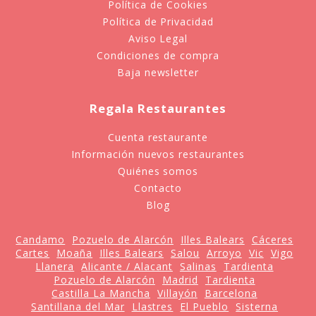
Política de Cookies
Política de Privacidad
Aviso Legal
Condiciones de compra
Baja newsletter
Regala Restaurantes
Cuenta restaurante
Información nuevos restaurantes
Quiénes somos
Contacto
Blog
Candamo
Pozuelo de Alarcón
Illes Balears
Cáceres
Cartes
Moaña
Illes Balears
Salou
Arroyo
Vic
Vigo
Llanera
Alicante / Alacant
Salinas
Tardienta
Pozuelo de Alarcón
Madrid
Tardienta
Castilla La Mancha
Villayón
Barcelona
Santillana del Mar
Llastres
El Pueblo
Sisterna