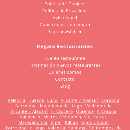
Política de Cookies
Política de Privacidad
Aviso Legal
Condiciones de compra
Baja newsletter
Regala Restaurantes
Cuenta restaurante
Información nuevos restaurantes
Quiénes somos
Contacto
Blog
Palencia
Huesca
Lugo
Alicante / Alacant
Córdoba
Barcelona
Majadahonda
Lugo
Valdemorillo
Alicante / Alacant
El Crucero
Ourense
A Coruña
Valdencin
Mieres Del Camin
Vic
Parres
Majadahonda
Gijón
Bilbao
Gijón / Xixón
Torrejoncillo
Vigo
Valencia
Santiago De Compostela