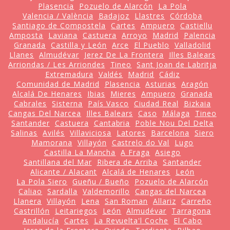
Plasencia
Pozuelo de Alarcón
La Pola
Valencia / València
Badajoz
Llastres
Córdoba
Santiago de Compostela
Cartes
Ampuero
Castiellu
Amposta
Laviana
Castuera
Arroyo
Madrid
Palencia
Granada
Castilla y León
Arce
El Pueblo
Valladolid
Llanes
Almudévar
Jerez De La Frontera
Illes Balears
Arriondas / Les Arriondes
Tineo
Sant Joan de Labritja
Extremadura
Valdés
Madrid
Cádiz
Comunidad de Madrid
Plasencia
Asturias
Aragón
Alcalá De Henares
Ibias
Mieres
Ampuero
Granada
Cabrales
Sisterna
País Vasco
Ciudad Real
Bizkaia
Cangas Del Narcea
Illes Balears
Caso
Málaga
Tineo
Santander
Castuera
Cantabria
Poble Nou Del Delta
Salinas
Avilés
Villaviciosa
Latores
Barcelona
Siero
Mamorana
Villayón
Castrelo do Val
Lugo
Castilla La Mancha
A Fraga
Asiego
Santillana del Mar
Ribera de Arriba
Santander
Alicante / Alacant
Alcalá de Henares
León
La Pola Siero
Gueñu / Bueño
Pozuelo de Alarcón
Caliao
Sardalla
Valdemorillo
Cangas del Narcea
Llanera
Villayón
Lena
San Roman
Allariz
Carreño
Castrillón
Leitariegos
León
Almudévar
Tarragona
Andalucía
Cartes
La Revuelta'l Coche
El Cabo