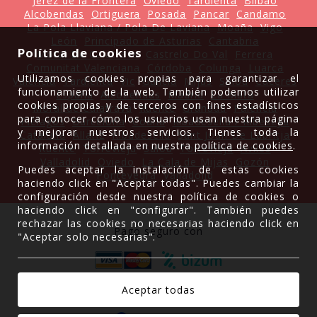
Jerez de la Frontera
Oviedo
Tardienta
Bilbao
Alcobendas
Ortiguera
Posada
Pancar
Candamo
La Pola Llaviana / Pola De Laviana
Moaña
Vigo
León
Principado de Asturias
Cantabria
Política de cookies
Moral De Calatrava
Castrelo Do Val
Ferrera
Comunitat Valenciana
Córdoba
Colunga
Luarca
Utilizamos cookies propias para garantizar el
Valencia
Tardienta
Vic
Galicia
Mijas
Salou
Cáceres
funcionamiento de la web. También podemos utilizar
España
Alcobendas
Madrid
La Mata
cookies propias y de terceros con fines estadísticos
Moral de Calatrava
Ruente
Granada
Palencia
para conocer cómo los usuarios usan nuestra página
Piélagos
Barcelona
Coaña
Ribadesella / Ribeseya
y mejorar nuestros servicios. Tienes toda la
Cataluña
Allariz
Ribadesella
Sant Joan De Labritja
información detallada en nuestra
política de cookies
.
Ruente
Torrevieja
Salou
Torrevieja
Avilés
Valladolid
Oviedo
La Cala de Mijas
Gozón
Puedes aceptar la instalación de estas cookies
Pontevedra
Valladolid
haciendo click en "Aceptar todas". Puedes cambiar la
configuración desde nuestra política de cookies o
haciendo click en "configurar". También puedes
rechazar las cookies no necesarias haciendo click en
Pago seguro con
"Aceptar solo necesarias".
Gracias a