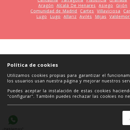
Aragón
Alcalá De Henares
Asiego
Gijón
Comunidad de Madrid
Cartes
Villaviciosa
Ca
Lugo
Lugo
Allariz
Avilés
Mijas
Valdemori
Política de cookies
Utilizamos cookies propias para garantizar el funciona
los usuarios usan nuestra página y mejorar nuestros serv
Puedes aceptar la instalación de estas cookies haciend
"configurar". También puedes rechazar las cookies no ne
¿Hablamos?