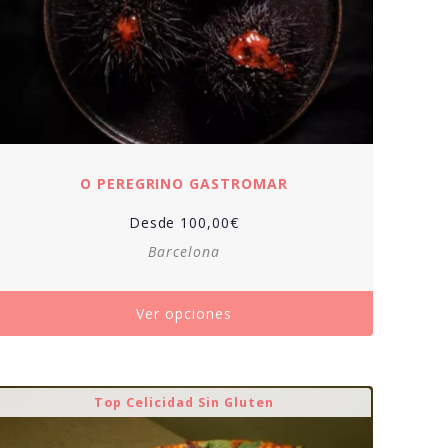
O PEREGRINO GASTROMAR
Desde
100,00
€
Barcelona
Ver opciones
Top Celicidad Sin Gluten