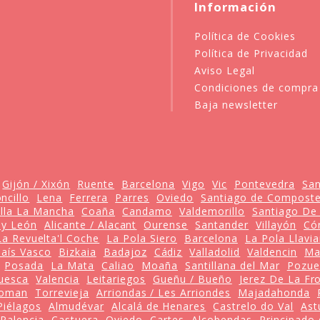
Información
Política de Cookies
Política de Privacidad
Aviso Legal
Condiciones de compra
Baja newsletter
Gijón / Xixón
Ruente
Barcelona
Vigo
Vic
Pontevedra
San
ncillo
Lena
Ferrera
Parres
Oviedo
Santiago de Composte
illa La Mancha
Coaña
Candamo
Valdemorillo
Santiago De
a y León
Alicante / Alacant
Ourense
Santander
Villayón
Có
La Revuelta'l Coche
La Pola Siero
Barcelona
La Pola Llavi
aís Vasco
Bizkaia
Badajoz
Cádiz
Valladolid
Valdencin
Ma
Posada
La Mata
Caliao
Moaña
Santillana del Mar
Pozue
uesca
Valencia
Leitariegos
Gueñu / Bueño
Jerez De La Fr
Roman
Torrevieja
Arriondas / Les Arriondes
Majadahonda
Piélagos
Almudévar
Alcalá de Henares
Castrelo do Val
Ast
Palencia
Castuera
Oviedo
Cartes
Alcobendas
Principado 