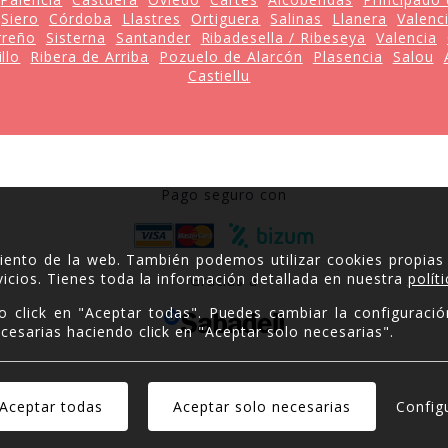
Siero
Córdoba
Llastres
Ortiguera
Salinas
Llanera
Valenci
rreño
Sisterna
Santander
Ribadesella / Ribeseya
Valencia
llo
Ribera de Arriba
Pozuelo de Alarcón
Plasencia
Salou
Castiellu
Pago seguro con
miento de la web. También podemos utilizar cookies propias
icios. Tienes toda la información detallada en nuestra
polít
Gracias a
o click en "Aceptar todas". Puedes cambiar la configuració
cesarias haciendo click en "Aceptar solo necesarias".
Copyright © 2026.
Config