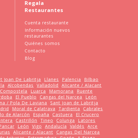
Regala
Restaurantes
Cuenta restaurante
Información nuevos
restaurantes
Quiénes somos
Contacto
Blog
t Joan De Labritja
Llanes
Palencia
Bilbao
la
Alcobendas
Valladolid
Alicante / Alacant
 Compostela
Luarca
Mamorana
Ruente
rdoba
El Pueblo
Cangas del Narcea
León
ana / Pola De Laviana
Sant Joan de Labritja
drid
Moral de Calatrava
Tardienta
Cabrales
lo de Alarcón
España
Castuera
El Crucero
ontera
Castrillón
Tineo
Colunga
Latores
Pancar
León
Vigo
Andalucía
Valdés
Arce
urias
Alicante / Alacant
Cangas Del Narcea
de Asturias
Extremadura
Gozón
A Fraga