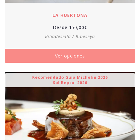
LA HUERTONA
Desde
150,00
€
Ribadesella / Ribeseya
Ver opciones
Recomendado Guía Michelin 2026
Sol Repsol 2026