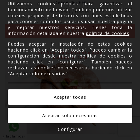
Desde
46,00
€
Utilizamos cookies propias para garantizar el
funcionamiento de la web. También podemos utilizar
El Pueblo
,
Gozón
cookies propias y de terceros con fines estadísticos
para conocer cómo los usuarios usan nuestra página
y mejorar nuestros servicios. Tienes toda la
Ver opciones
información detallada en nuestra
política de cookies
.
Puedes aceptar la instalación de estas cookies
haciendo click en "Aceptar todas". Puedes cambiar la
Bib Gourmand Michelin 2026
configuración desde nuestra política de cookies o
Sol Repsol 2026
haciendo click en "configurar". También puedes
rechazar las cookies no necesarias haciendo click en
"Aceptar solo necesarias".
Configurar
¿Hablamos?