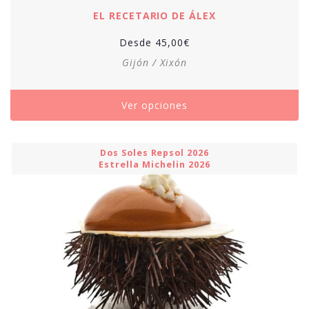
EL RECETARIO DE ÁLEX
Desde
45,00
€
Gijón / Xixón
Ver opciones
Dos Soles Repsol 2026
Estrella Michelin 2026