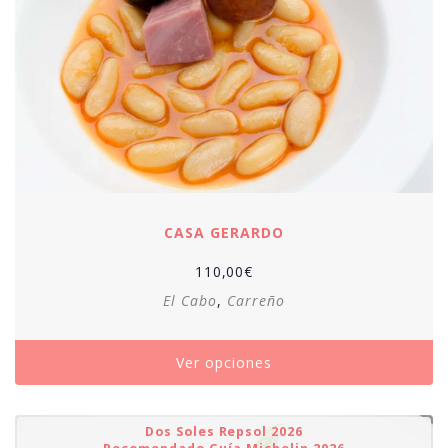
CASA GERARDO
110,00
€
El Cabo
,
Carreño
Ver opciones
Dos Soles Repsol 2026