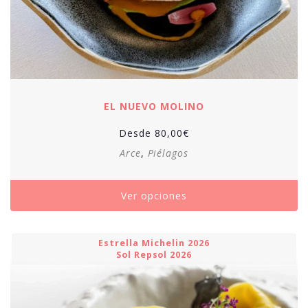
EL NUEVO MOLINO
Desde
80,00
€
Arce
,
Piélagos
Ver opciones
Estrella Michelin 2026
Sol Repsol 2026