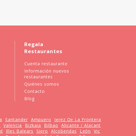
Regala
Restaurantes
Cuenta restaurante
Información nuevos
restaurantes
Quiénes somos
Contacto
Blog
a
Santander
Ampuero
Jerez De La Frontera
e
Valencia
Bizkaia
Bilbao
Alicante / Alacant
id
Illes Balears
Siero
Alcobendas
León
Vic