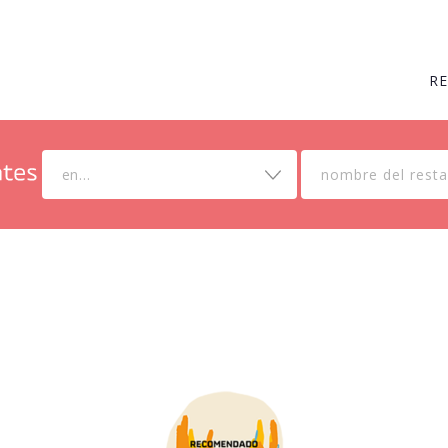
R
en...