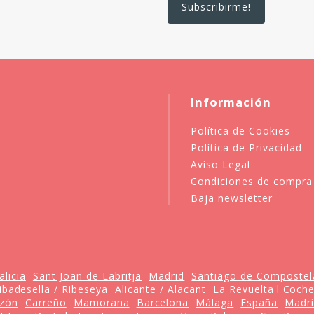
Información
Política de Cookies
Política de Privacidad
Aviso Legal
Condiciones de compra
Baja newsletter
alicia
Sant Joan de Labritja
Madrid
Santiago de Compostel
ibadesella / Ribeseya
Alicante / Alacant
La Revuelta'l Coch
zón
Carreño
Mamorana
Barcelona
Málaga
España
Madr