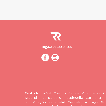
Castrelo do Val
Oviedo
Caliao
Villaviciosa
G
Madrid
Illes Balears
Ribadesella
Cataluña
R
Vic
Villayón
Valladolid
Córdoba
A Fraga
Go