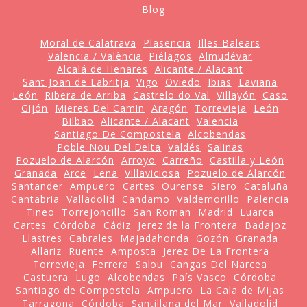
Blog
Moral de Calatrava
Plasencia
Illes Balears
Valencia / València
Piélagos
Almudévar
Alcalá de Henares
Alicante / Alacant
Sant Joan de Labritja
Vigo
Oviedo
Ibias
Laviana
León
Ribera de Arriba
Castrelo do Val
Villayón
Caso
Gijón
Mieres Del Camin
Aragón
Torrevieja
León
Bilbao
Alicante / Alacant
Valencia
Santiago De Compostela
Alcobendas
Poble Nou Del Delta
Valdés
Salinas
Pozuelo de Alarcón
Arroyo
Carreño
Castilla y León
Granada
Arce
Lena
Villaviciosa
Pozuelo de Alarcón
Santander
Ampuero
Cartes
Ourense
Siero
Cataluña
Cantabria
Valladolid
Candamo
Valdemorillo
Palencia
Tineo
Torrejoncillo
San Roman
Madrid
Luarca
Cartes
Córdoba
Cádiz
Jerez de la Frontera
Badajoz
Llastres
Cabrales
Majadahonda
Gozón
Granada
Allariz
Ruente
Amposta
Jerez De La Frontera
Torrevieja
Ferrera
Salou
Cangas Del Narcea
Castuera
Lugo
Alcobendas
País Vasco
Córdoba
Santiago de Compostela
Ampuero
La Cala de Mijas
Tarragona
Córdoba
Santillana del Mar
Valladolid