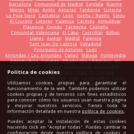
Barcelona
Comunidad de Madrid
Sardalla
Ruente
Mieres
Mijas
Avilés
Asturias
Tardienta
Sisterna
La Pola Siero
Cantabria
León
Gueñu / Bueño
Salou
El Crucero
Latores
Palencia
Cáceres
Almudévar
Plasencia
Oviedo
Tardienta
Castiellu
Comunitat Valenciana
El Cabo
Castrillón
Bilbao
Llanes
Asiego
Madrid
Palencia
Sant Joan De Labritja
Valladolid
Principado de Asturias
Lugo
Arriondas / Les Arriondes
Caliao
Málaga
Pontevedra
Extremadura
Colunga
Ribadesella / Ribeseya
Vic
Gijón / Xixón
La Mata
Valdemorillo
Leitariegos
Política de cookies
Huesca
La Pola Llaviana / Pola De Laviana
Alcalá De Henares
Villayón
Vigo
La Revuelta'l Coche
Utilizamos cookies propias para garantizar el
Moaña
Illes Balears
España
Granada
Bizkaia
funcionamiento de la web. También podemos utilizar
El Pueblo
Castrelo Do Val
Castilla La Mancha
Allariz
cookies propias y de terceros con fines estadísticos
Madrid
Castuera
Andalucía
Avilés
La Pola
A Fraga
para conocer cómo los usuarios usan nuestra página
Ortiguera
Coaña
Barcelona
Lugo
Ciudad Real
y mejorar nuestros servicios. Tienes toda la
Pancar
Mamorana
Tineo
Vic
Santander
Posada
información detallada en nuestra
política de cookies
.
Ribadesella
Cangas del Narcea
Galicia
Majadahonda
Alicante / Alacant
Barcelona
Valdencin
Valencia
Puedes aceptar la instalación de estas cookies
Llanera
Moral De Calatrava
A Coruña
Parres
haciendo click en "Aceptar todas". Puedes cambiar la
configuración desde nuestra política de cookies o