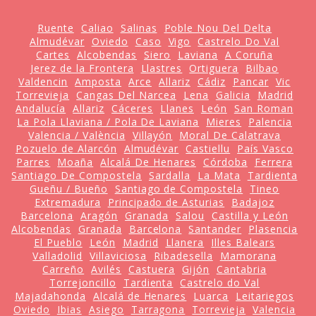
Ruente
Caliao
Salinas
Poble Nou Del Delta
Almudévar
Oviedo
Caso
Vigo
Castrelo Do Val
Cartes
Alcobendas
Siero
Laviana
A Coruña
Jerez de la Frontera
Llastres
Ortiguera
Bilbao
Valdencin
Amposta
Arce
Allariz
Cádiz
Pancar
Vic
Torrevieja
Cangas Del Narcea
Lena
Galicia
Madrid
Andalucía
Allariz
Cáceres
Llanes
León
San Roman
La Pola Llaviana / Pola De Laviana
Mieres
Palencia
Valencia / València
Villayón
Moral De Calatrava
Pozuelo de Alarcón
Almudévar
Castiellu
País Vasco
Parres
Moaña
Alcalá De Henares
Córdoba
Ferrera
Santiago De Compostela
Sardalla
La Mata
Tardienta
Gueñu / Bueño
Santiago de Compostela
Tineo
Extremadura
Principado de Asturias
Badajoz
Barcelona
Aragón
Granada
Salou
Castilla y León
Alcobendas
Granada
Barcelona
Santander
Plasencia
El Pueblo
León
Madrid
Llanera
Illes Balears
Valladolid
Villaviciosa
Ribadesella
Mamorana
Carreño
Avilés
Castuera
Gijón
Cantabria
Torrejoncillo
Tardienta
Castrelo do Val
Majadahonda
Alcalá de Henares
Luarca
Leitariegos
Oviedo
Ibias
Asiego
Tarragona
Torrevieja
Valencia