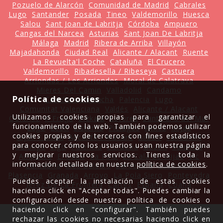
Pozuelo de Alarcón
Comunidad de Madrid
Cabrales
Lugo
Santander
Posada
Tineo
Valdemorillo
Huesca
Salou
Sant Joan de Labritja
Córdoba
Ampuero
Cangas del Narcea
Asturias
Sant Joan De Labritja
Málaga
Madrid
Ribera de Arriba
Villayón
Majadahonda
Ciudad Real
Alicante / Alacant
Ruente
La Revuelta'l Coche
Cataluña
El Crucero
Valdemorillo
Ribadesella / Ribeseya
Castuera
Arriondas / Les Arriondes
Moral de Calatrava
Mieres Del Camin
Valladolid
Candamo
Política de cookies
Castilla La Mancha
Palencia
Lugo
Comunitat Valenciana
Valdés
Alicante / Alacant
Utilizamos cookies propias para garantizar el
Ourense
A Fraga
Bizkaia
Latores
Santillana del Mar
funcionamiento de la web. También podemos utilizar
Lugo
León
Sisterna
Piélagos
Avilés
Mijas
cookies propias y de terceros con fines estadísticos
Gijón / Xixón
Alicante / Alacant
Bilbao
Valladolid
para conocer cómo los usuarios usan nuestra página
Colunga
Vigo
Palencia
Córdoba
Gozón
Valencia
y mejorar nuestros servicios. Tienes toda la
Ampuero
El Cabo
La Pola
La Cala de Mijas
Vic
información detallada en nuestra
política de cookies
.
Cantabria
Illes Balears
Barcelona
Castrillón
Plasencia
Granada
Arroyo
La Pola Siero
Pontevedra
Puedes aceptar la instalación de estas cookies
Jerez De La Frontera
Cartes
España
Coaña
haciendo click en "Aceptar todas". Puedes cambiar la
configuración desde nuestra política de cookies o
haciendo click en "configurar". También puedes
rechazar las cookies no necesarias haciendo click en