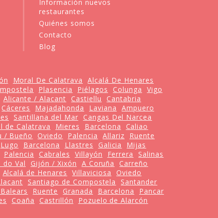
Información nuevos
restaurantes
Quiénes somos
Contacto
Blog
jón
Moral De Calatrava
Alcalá De Henares
ompostela
Plasencia
Piélagos
Colunga
Vigo
Alicante / Alacant
Castiellu
Cantabria
Cáceres
Majadahonda
Laviana
Ampuero
tes
Santillana del Mar
Cangas Del Narcea
l de Calatrava
Mieres
Barcelona
Caliao
 / Bueño
Oviedo
Palencia
Allariz
Ruente
Lugo
Barcelona
Llastres
Galicia
Mijas
Palencia
Cabrales
Villayón
Ferrera
Salinas
o do Val
Gijón / Xixón
A Coruña
Carreño
Alcalá de Henares
Villaviciosa
Oviedo
Alacant
Santiago de Compostela
Santander
s Balears
Ruente
Granada
Barcelona
Pancar
es
Coaña
Castrillón
Pozuelo de Alarcón