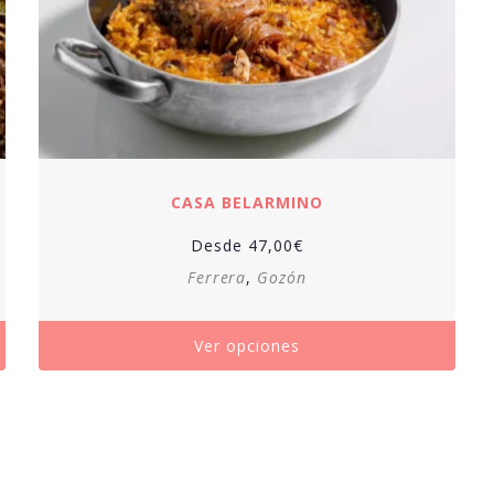
CASA BELARMINO
Desde
47,00
€
Ferrera
,
Gozón
Ver opciones