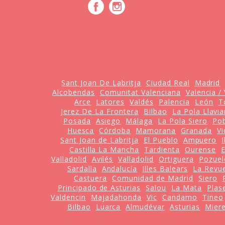
Sant Joan De Labritja
Ciudad Real
Madrid
Alcobendas
Comunitat Valenciana
Valencia /
Arce
Latores
Valdés
Palencia
León
T
Jerez De La Frontera
Bilbao
La Pola Llavi
Posada
Asiego
Málaga
La Pola Siero
Pob
Huesca
Córdoba
Mamorana
Granada
Vi
Sant Joan de Labritja
El Pueblo
Ampuero
Castilla La Mancha
Tardienta
Ourense
E
Valladolid
Avilés
Valladolid
Ortiguera
Pozuel
Sardalla
Andalucía
Illes Balears
La Revue
Castuera
Comunidad de Madrid
Siero
Principado de Asturias
Salou
La Mata
Plas
Valdencin
Majadahonda
Vic
Candamo
Tineo
Bilbao
Luarca
Almudévar
Asturias
Mier