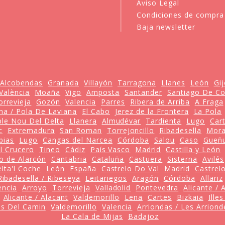
Aviso Legal
Condiciones de compra
Baja newsletter
Alcobendas
Granada
Villayón
Tarragona
Llanes
León
Gi
 València
Moaña
Vigo
Amposta
Santander
Santiago De C
orrevieja
Gozón
Valencia
Parres
Ribera de Arriba
A Fraga
ana / Pola De Laviana
El Cabo
Jerez de la Frontera
La Pola
le Nou Del Delta
Llanera
Almudévar
Tardienta
Lugo
Car
c
Extremadura
San Roman
Torrejoncillo
Ribadesella
Mora
Ibias
Lugo
Cangas del Narcea
Córdoba
Salou
Caso
Gueñu
l Crucero
Tineo
Cádiz
País Vasco
Madrid
Castilla y León
o de Alarcón
Cantabria
Cataluña
Castuera
Sisterna
Avilés
lta'l Coche
León
España
Castrelo Do Val
Madrid
Castrel
Ribadesella / Ribeseya
Leitariegos
Aragón
Córdoba
Allariz
encia
Arroyo
Torrevieja
Valladolid
Pontevedra
Alicante / 
Alicante / Alacant
Valdemorillo
Lena
Cartes
Bizkaia
Ille
es Del Camin
Valdemorillo
Valencia
Arriondas / Les Arriond
La Cala de Mijas
Badajoz