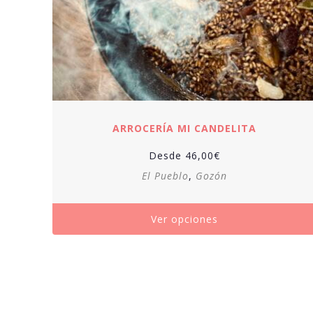
ARROCERÍA MI CANDELITA
Desde
46,00
€
El Pueblo
,
Gozón
Ver opciones