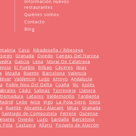
Información nuevos
restaurantes
Quiénes somos
Contacto
Blog
ntabria
Caso
Ribadesella / Ribeseya
siego
Granada
Oviedo
Cangas Del Narcea
vedra
Galicia
Lena
Moral De Calatrava
encia
El Pueblo
Bilbao
Cáceres
Ibias
a
Moaña
Ruente
Barcelona
Valencia
dévar
Valdencin
Lugo
Arroyo
Andalucía
va
Poble Nou Del Delta
Coaña
Vic
Avilés
abrales
Cádiz
Salinas
Torrevieja
Llanera
xtremadura
Latores
Valdemorillo
Tardienta
Madrid
León
Arce
Vigo
La Pola Siero
Siero
ña
Ruente
Alicante / Alacant
Mijas
Granada
Santiago de Compostela
Ferrera
Ourense
Henares
Oviedo
Lugo
Sardalla
Barcelona
a Pola
Castuera
Allariz
Pozuelo de Alarcón