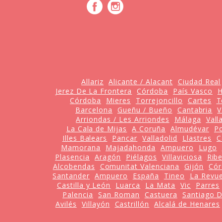
Allariz
Alicante / Alacant
Ciudad Real
Jerez De La Frontera
Córdoba
País Vasco
H
Córdoba
Mieres
Torrejoncillo
Cartes
T
Barcelona
Gueñu / Bueño
Cantabria
V
Arriondas / Les Arriondes
Málaga
Vall
La Cala de Mijas
A Coruña
Almudévar
P
Illes Balears
Pancar
Valladolid
Llastres
C
Mamorana
Majadahonda
Ampuero
Lugo
Plasencia
Aragón
Piélagos
Villaviciosa
Ribe
Alcobendas
Comunitat Valenciana
Gijón
Cór
Santander
Ampuero
España
Tineo
La Revue
Castilla y León
Luarca
La Mata
Vic
Parres
Palencia
San Roman
Castuera
Santiago 
Avilés
Villayón
Castrillón
Alcalá de Henares