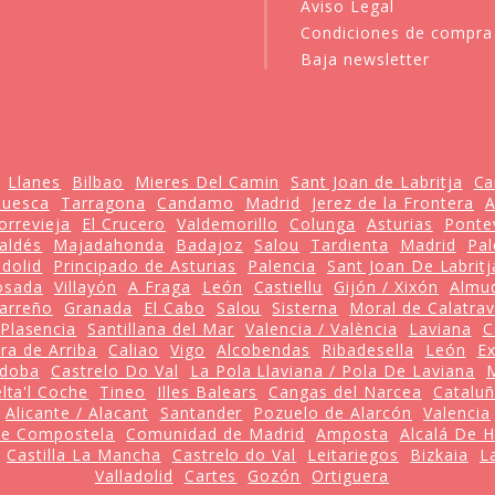
Aviso Legal
Condiciones de compra
Baja newsletter
Llanes
Bilbao
Mieres Del Camin
Sant Joan de Labritja
Ca
uesca
Tarragona
Candamo
Madrid
Jerez de la Frontera
A
orrevieja
El Crucero
Valdemorillo
Colunga
Asturias
Ponte
aldés
Majadahonda
Badajoz
Salou
Tardienta
Madrid
Pal
adolid
Principado de Asturias
Palencia
Sant Joan De Labritj
osada
Villayón
A Fraga
León
Castiellu
Gijón / Xixón
Almu
arreño
Granada
El Cabo
Salou
Sisterna
Moral de Calatra
Plasencia
Santillana del Mar
Valencia / València
Laviana
C
ra de Arriba
Caliao
Vigo
Alcobendas
Ribadesella
León
E
doba
Castrelo Do Val
La Pola Llaviana / Pola De Laviana
lta'l Coche
Tineo
Illes Balears
Cangas del Narcea
Catalu
Alicante / Alacant
Santander
Pozuelo de Alarcón
Valencia
De Compostela
Comunidad de Madrid
Amposta
Alcalá De 
Castilla La Mancha
Castrelo do Val
Leitariegos
Bizkaia
L
Valladolid
Cartes
Gozón
Ortiguera