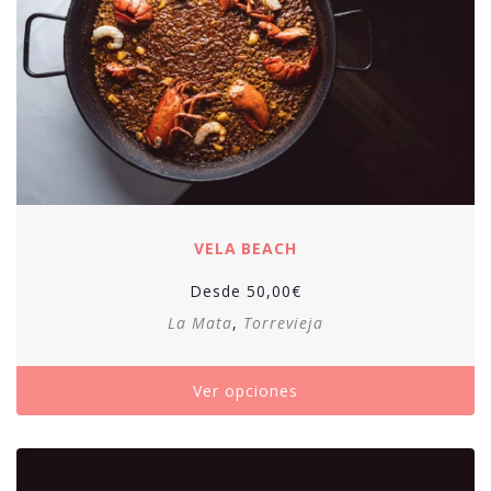
VELA BEACH
Desde
50,00
€
La Mata
,
Torrevieja
Ver opciones