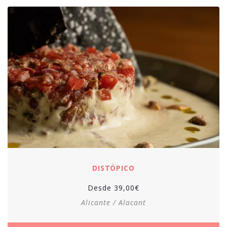
DISTÓPICO
Desde
39,00
€
Alicante / Alacant