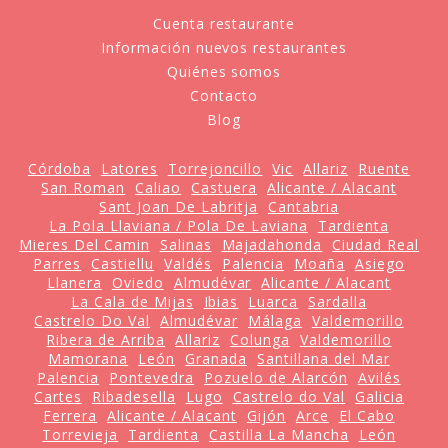
Cuenta restaurante
Información nuevos restaurantes
Quiénes somos
Contacto
Blog
Córdoba
Latores
Torrejoncillo
Vic
Allariz
Ruente
San Roman
Caliao
Castuera
Alicante / Alacant
Sant Joan De Labritja
Cantabria
La Pola Llaviana / Pola De Laviana
Tardienta
Mieres Del Camin
Salinas
Majadahonda
Ciudad Real
Parres
Castiellu
Valdés
Palencia
Moaña
Asiego
Llanera
Oviedo
Almudévar
Alicante / Alacant
La Cala de Mijas
Ibias
Luarca
Sardalla
Castrelo Do Val
Almudévar
Málaga
Valdemorillo
Ribera de Arriba
Allariz
Colunga
Valdemorillo
Mamorana
León
Granada
Santillana del Mar
Palencia
Pontevedra
Pozuelo de Alarcón
Avilés
Cartes
Ribadesella
Lugo
Castrelo do Val
Galicia
Ferrera
Alicante / Alacant
Gijón
Arce
El Cabo
Torrevieja
Tardienta
Castilla La Mancha
León