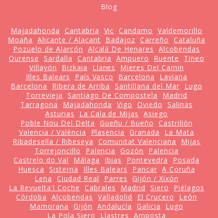
Blog
Majadahonda
Cantabria
Vic
Candamo
Valdemorillo
Moaña
Alicante / Alacant
Badajoz
Carreño
Cataluña
Pozuelo de Alarcón
Alcalá De Henares
Alcobendas
Ourense
Sardalla
Cantabria
Ampuero
Ruente
Tineo
Villayón
Bizkaia
Llanes
Mieres Del Camin
Illes Balears
País Vasco
Barcelona
Laviana
Barcelona
Ribera de Arriba
Santillana del Mar
Lugo
Torrevieja
Santiago De Compostela
Madrid
Tarragona
Majadahonda
Vigo
Oviedo
Salinas
Asturias
La Cala de Mijas
Asiego
Poble Nou Del Delta
Gueñu / Bueño
Castrillón
Valencia / València
Plasencia
Granada
La Mata
Ribadesella / Ribeseya
Comunitat Valenciana
Mijas
Torrejoncillo
Palencia
Gozón
Palencia
Castrelo do Val
Málaga
Ibias
Pontevedra
Posada
Huesca
Sisterna
Illes Balears
Pancar
A Coruña
Lena
Ciudad Real
Parres
Gijón / Xixón
La Revuelta'l Coche
Cabrales
Madrid
Siero
Piélagos
Córdoba
Alcobendas
Valladolid
El Crucero
León
Mamorana
Gijón
Andalucía
Galicia
Lugo
La Pola Siero
Llastres
Amposta