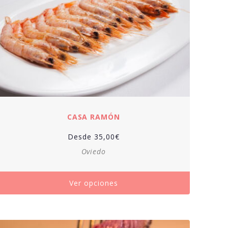
CASA RAMÓN
Desde
35,00
€
Oviedo
Ver opciones