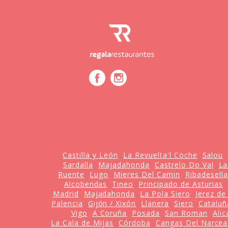
Castilla y León
La Revuelta'l Coche
Salou
Sardalla
Majadahonda
Castrelo Do Val
La
Ruente
Lugo
Mieres Del Camin
Ribadesella
Alcobendas
Tineo
Principado de Asturias
Madrid
Majadahonda
La Pola Siero
Jerez de
Palencia
Gijón / Xixón
Llanera
Siero
Cataluñ
Vigo
A Coruña
Posada
San Roman
Alic
La Cala de Mijas
Córdoba
Cangas Del Narcea