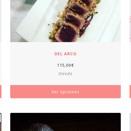
DEL ARCO
115,00
€
Oviedo
Ver opciones