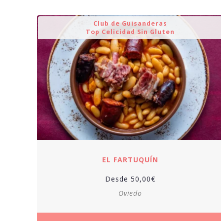
Club de Guisanderas
Top Celicidad Sin Gluten
EL FARTUQUÍN
Desde
50,00
€
Oviedo