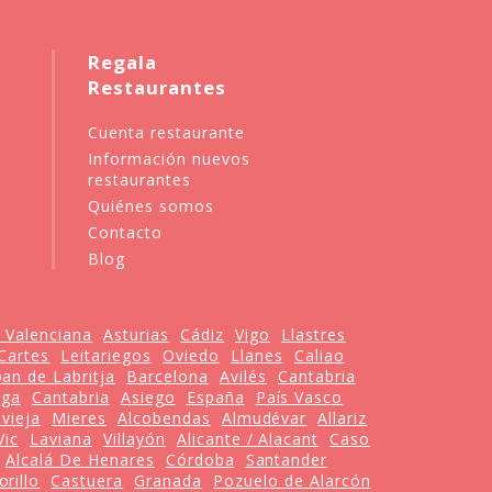
Regala
Restaurantes
Cuenta restaurante
Información nuevos
restaurantes
Quiénes somos
Contacto
Blog
 Valenciana
Asturias
Cádiz
Vigo
Llastres
Cartes
Leitariegos
Oviedo
Llanes
Caliao
oan de Labritja
Barcelona
Avilés
Cantabria
nga
Cantabria
Asiego
España
País Vasco
vieja
Mieres
Alcobendas
Almudévar
Allariz
Vic
Laviana
Villayón
Alicante / Alacant
Caso
Alcalá De Henares
Córdoba
Santander
rillo
Castuera
Granada
Pozuelo de Alarcón