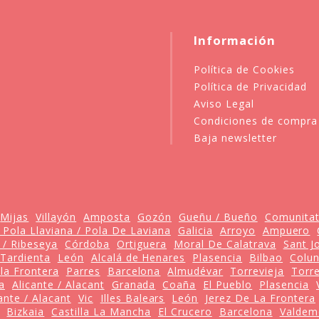
Información
Política de Cookies
Política de Privacidad
Aviso Legal
Condiciones de compra
Baja newsletter
Mijas
Villayón
Amposta
Gozón
Gueñu / Bueño
Comunitat
 Pola Llaviana / Pola De Laviana
Galicia
Arroyo
Ampuero
 / Ribeseya
Córdoba
Ortiguera
Moral De Calatrava
Sant J
Tardienta
León
Alcalá de Henares
Plasencia
Bilbao
Colu
 la Frontera
Parres
Barcelona
Almudévar
Torrevieja
Torre
a
Alicante / Alacant
Granada
Coaña
El Pueblo
Plasencia
ante / Alacant
Vic
Illes Balears
León
Jerez De La Frontera
Bizkaia
Castilla La Mancha
El Crucero
Barcelona
Valdemo