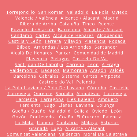
Torrejoncillo
San Roman
Valladolid
La Pola
Oviedo
Valencia / València
Alicante / Alacant
Madrid
Ribera de Arriba
Cataluña
Tineo
Ruente
Pozuelo de Alarcón
Barcelona
Alicante / Alacant
Candamo
Cartes
Alcalá de Henares
Alcobendas
Castilla y León
Ferrera
Villayón
Plasencia
Posada
Bilbao
Arriondas / Les Arriondes
Santander
Alcalá De Henares
Pancar
Comunidad de Madrid
Plasencia
Piélagos
Castrelo Do Val
Sant Joan De Labritja
Carreño
León
A Fraga
Valdemorillo
Badajoz
Mamorana
Aragón
Valdés
Barcelona
Cabrales
Sisterna
Cartes
Amposta
Castrelo do Val
Palencia
La Pola Llaviana / Pola De Laviana
Córdoba
Castiellu
Torrevieja
Ourense
Sardalla
Almudévar
Torrevieja
Tardienta
Tarragona
Illes Balears
Ampuero
Tardienta
Lugo
Llanes
Laviana
Colunga
Gueñu / Bueño
Valladolid
Galicia
Oviedo
León
Gozón
Pontevedra
Coaña
El Crucero
Palencia
La Mata
Llanera
Cantabria
Málaga
Asturias
Granada
Lugo
Alicante / Alacant
Comunitat Valenciana
Valdencin
Moral De Calatrava