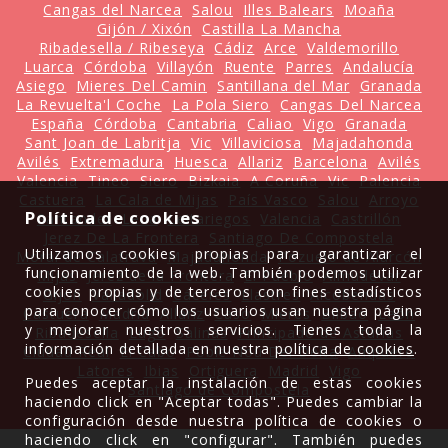
Cangas del Narcea
Salou
Illes Balears
Moaña
Gijón / Xixón
Castilla La Mancha
Ribadesella / Ribeseya
Cádiz
Arce
Valdemorillo
Luarca
Córdoba
Villayón
Ruente
Parres
Andalucía
Asiego
Mieres Del Camin
Santillana del Mar
Granada
La Revuelta'l Coche
La Pola Siero
Cangas Del Narcea
España
Córdoba
Cantabria
Caliao
Vigo
Granada
Sant Joan de Labritja
Vic
Villaviciosa
Majadahonda
Avilés
Extremadura
Huesca
Allariz
Barcelona
Avilés
Valencia
Tineo
Siero
Bizkaia
A Coruña
Vic
Palencia
Castuera
La Cala de Mijas
País Vasco
Salou
Arroyo
Política de cookies
Santander
Lena
Leitariegos
Valencia
Castrillón
Jerez De La Frontera
Santiago De Compostela
Utilizamos cookies propias para garantizar el
Moral de Calatrava
Majadahonda
Pozuelo de Alarcón
funcionamiento de la web. También podemos utilizar
Mijas
Jerez de la Frontera
El Pueblo
Almudévar
cookies propias y de terceros con fines estadísticos
Gijón
Valladolid
Cáceres
Llastres
Alcobendas
para conocer cómo los usuarios usan nuestra página
Castuera
Madrid
Allariz
Caso
Mieres
Bilbao
León
y mejorar nuestros servicios. Tienes toda la
Ribadesella
Lugo
Salinas
Principado de Asturias
información detallada en nuestra
política de cookies
.
Ciudad Real
El Cabo
Poble Nou Del Delta
Ampuero
Latores
Ibias
Ortiguera
Madrid
Vigo
Puedes aceptar la instalación de estas cookies
Santiago de Compostela
haciendo click en "Aceptar todas". Puedes cambiar la
configuración desde nuestra política de cookies o
haciendo click en "configurar". También puedes