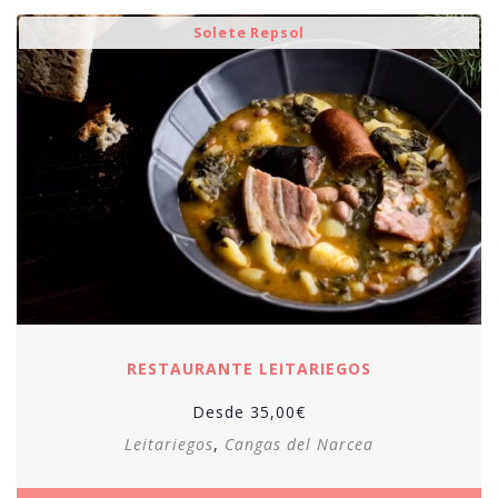
Solete Repsol
RESTAURANTE LEITARIEGOS
Desde
35,00
€
Leitariegos
,
Cangas del Narcea