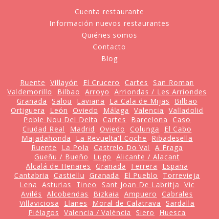
Cuenta restaurante
Información nuevos restaurantes
Quiénes somos
Contacto
Blog
Ruente
Villayón
El Crucero
Cartes
San Roman
Valdemorillo
Bilbao
Arroyo
Arriondas / Les Arriondes
Granada
Salou
Laviana
La Cala de Mijas
Bilbao
Ortiguera
León
Oviedo
Málaga
Valencia
Valladolid
Poble Nou Del Delta
Cartes
Barcelona
Caso
Ciudad Real
Madrid
Oviedo
Colunga
El Cabo
Majadahonda
La Revuelta'l Coche
Ribadesella
Ruente
La Pola
Castrelo Do Val
A Fraga
Gueñu / Bueño
Lugo
Alicante / Alacant
Alcalá de Henares
Granada
Ferrera
España
Cantabria
Castiellu
Granada
El Pueblo
Torrevieja
Lena
Asturias
Tineo
Sant Joan De Labritja
Vic
Avilés
Alcobendas
Bizkaia
Ampuero
Cabrales
Villaviciosa
Llanes
Moral de Calatrava
Sardalla
Piélagos
Valencia / València
Siero
Huesca