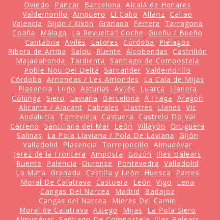
Oviedo
Pancar
Barcelona
Alcalá de Henares
Valdemorillo
Ampuero
El Cabo
Allariz
Caliao
Valencia
Gijón / Xixón
Granada
Ferrera
Tarragona
Coaña
Málaga
La Revuelta'l Coche
Gueñu / Bueño
Cantabria
Avilés
Latores
Córdoba
Piélagos
Ribera de Arriba
Salou
Ruente
Alcobendas
Castrillón
Majadahonda
Tardienta
Santiago de Compostela
Poble Nou Del Delta
Santander
Valdemorillo
Córdoba
Arriondas / Les Arriondes
La Cala de Mijas
Plasencia
Lugo
Asturias
Avilés
Luarca
Llanera
Colunga
Siero
Laviana
Barcelona
A Fraga
Aragón
Alicante / Alacant
Cabrales
Llastres
Llanes
Vic
Andalucía
Torrevieja
Castuera
Castrelo Do Val
Carreño
Santillana del Mar
León
Villayón
Ortiguera
Salinas
La Pola Llaviana / Pola De Laviana
Gijón
Valladolid
Plasencia
Torrejoncillo
Almudévar
Jerez de la Frontera
Amposta
Gozón
Illes Balears
Ruente
Palencia
Ourense
Pontevedra
Valladolid
La Mata
Granada
Castilla y León
Huesca
Parres
Moral De Calatrava
Castuera
León
Vigo
Lena
Cangas Del Narcea
Madrid
Badajoz
Cangas del Narcea
Mieres Del Camin
Moral de Calatrava
Asiego
Mijas
La Pola Siero
Almudévar
Santiago De Compostela
Illes Balears