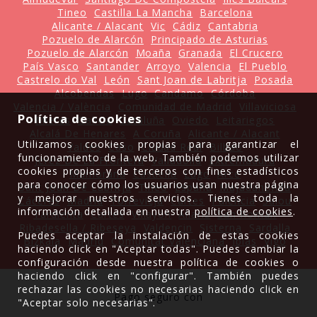
Tineo
Castilla La Mancha
Barcelona
Alicante / Alacant
Vic
Cádiz
Cantabria
Pozuelo de Alarcón
Principado de Asturias
Pozuelo de Alarcón
Moaña
Granada
El Crucero
País Vasco
Santander
Arroyo
Valencia
El Pueblo
Castrelo do Val
León
Sant Joan de Labritja
Posada
Alcobendas
Lugo
Candamo
Córdoba
Valencia / València
Comunidad de Madrid
Villaviciosa
Política de cookies
Mieres
Galicia
Cataluña
Oviedo
Leitariegos
Alcalá De Henares
A Coruña
Alicante / Alacant
Utilizamos cookies propias para garantizar el
Valdés
Caso
Ciudad Real
Bilbao
funcionamiento de la web. También podemos utilizar
Jerez De La Frontera
Valladolid
Extremadura
cookies propias y de terceros con fines estadísticos
Mamorana
Castiellu
Lugo
Arce
para conocer cómo los usuarios usan nuestra página
Sant Joan De Labritja
Tineo
España
Majadahonda
y mejorar nuestros servicios. Tienes toda la
Cáceres
Madrid
Torrevieja
Cartes
Palencia
Salou
información detallada en nuestra
política de cookies
.
Tardienta
Cartes
Villayón
Allariz
San Roman
Ribadesella / Ribeseya
Valdencin
Sisterna
Sardalla
Puedes aceptar la instalación de estas cookies
Bizkaia
Madrid
Comunitat Valenciana
Ibias
Vigo
haciendo click en "Aceptar todas". Puedes cambiar la
configuración desde nuestra política de cookies o
haciendo click en "configurar". También puedes
rechazar las cookies no necesarias haciendo click en
Pago seguro con
"Aceptar solo necesarias".