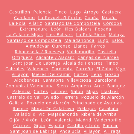
Castrillón
Palencia
Tineo
Lugo
Arroyo
Castuera
Candamo
La Revuelta'l Coche
Coaña
Moaña
La Pola
Allariz
Santiago De Compostela
Córdoba
Extremadura
León
Illes Balears
Posada
La Cala de Mijas
Illes Balears
La Pola Siero
Málaga
Santiago de Compostela
Majadahonda
Lugo
Salou
Almudévar
Ourense
Llanes
Parres
Ribadesella / Ribeseya
Valdemorillo
Castiellu
Ortiguera
Alicante / Alacant
Cangas del Narcea
Sant Joan De Labritja
Alcalá de Henares
Tineo
Cabrales
Valdencin
Tardienta
Carreño
El Cabo
Vigo
Villayón
Mieres Del Camin
Cartes
Lena
Gozón
Alcobendas
Cantabria
Villaviciosa
Barcelona
Comunitat Valenciana
Siero
Ampuero
Arce
Badajoz
Palencia
Cartes
Latores
Salou
Mijas
Llastres
Castrelo do Val
Oviedo
Ferrera
Pozuelo de Alarcón
Galicia
Pozuelo de Alarcón
Principado de Asturias
Ruente
Moral De Calatrava
Piélagos
Cataluña
Valladolid
Vic
Majadahonda
Ribera de Arriba
Gijón / Xixón
León
Valencia
Madrid
Valdemorillo
Cáceres
Gijón
España
Castilla y León
Pancar
Sant Joan de Labritja
Andalucía
Villayón
A Fraga