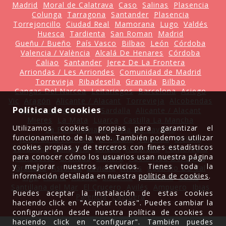
Madrid
Moral de Calatrava
Caso
Salinas
Plasencia
Colunga
Tarragona
Santander
Plasencia
Torrejoncillo
Ciudad Real
Mamorana
Lugo
Valdés
Huesca
Tardienta
San Roman
Madrid
Gueñu / Bueño
País Vasco
Bilbao
León
Córdoba
Valencia / València
Alcalá De Henares
Córdoba
Caliao
Santander
Jerez De La Frontera
Arriondas / Les Arriondes
Comunidad de Madrid
Torrevieja
Ribadesella
Granada
Bilbao
Cangas Del Narcea
Leitariegos
Barcelona
Asiego
Vic
Aragón
Alicante / Alacant
Torrevieja
Alcobendas
Política de cookies
Barcelona
Amposta
Sardalla
Alicante / Alacant
Mieres
La Mata
Luarca
Castilla La Mancha
Utilizamos cookies propias para garantizar el
La Pola Llaviana / Pola De Laviana
funcionamiento de la web. También podemos utilizar
Jerez de la Frontera
El Pueblo
Valencia
Bizkaia
cookies propias y de terceros con fines estadísticos
Valladolid
Cantabria
Oviedo
A Coruña
Pontevedra
para conocer cómo los usuarios usan nuestra página
Almudévar
Granada
Llanera
Poble Nou Del Delta
y mejorar nuestros servicios. Tienes toda la
Granada
Asturias
Laviana
Avilés
Castrelo Do Val
información detallada en nuestra
política de cookies
.
Vigo
Allariz
Ruente
Sisterna
Valladolid
Cádiz
Santillana del Mar
El Crucero
Avilés
Ampuero
Ibias
Puedes aceptar la instalación de estas cookies
Palencia
Castuera
haciendo click en "Aceptar todas". Puedes cambiar la
configuración desde nuestra política de cookies o
haciendo click en "configurar". También puedes