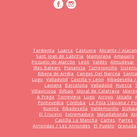
Tardienta
Luarca
Castuera
Alicante / Alacan
Sant Joan de Labritja
Mamorana
Ampuero
Pozuelo de Alarcón
León
Valdés
Almudévar
Illes Balears
Plasencia
Torrejoncillo
Sistern
Ribera de Arriba
Cangas Del Narcea
Santi
Lugo
Valladolid
Castilla y León
Ribadesella 
Laviana
Barcelona
Valladolid
Huesca
Villaviciosa
Bilbao
Moral de Calatrava
Miere
A Fraga
Torrevieja
Lugo
Arroyo
Moaña
A
Pontevedra
Córdoba
La Pola Llaviana / P
Ruente
Ribadesella
Valdemorillo
Bizkai
El Crucero
Extremadura
Majadahonda
As
Castilla La Mancha
Cartes
Parres
Arriondas / Les Arriondes
El Pueblo
Granada