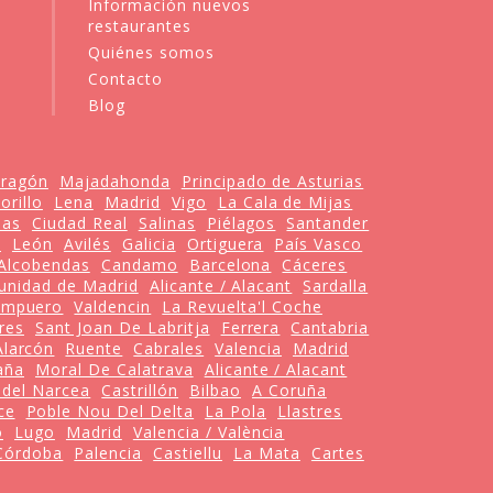
Información nuevos
restaurantes
Quiénes somos
Contacto
Blog
ragón
Majadahonda
Principado de Asturias
orillo
Lena
Madrid
Vigo
La Cala de Mijas
ias
Ciudad Real
Salinas
Piélagos
Santander
a
León
Avilés
Galicia
Ortiguera
País Vasco
Alcobendas
Candamo
Barcelona
Cáceres
nidad de Madrid
Alicante / Alacant
Sardalla
Ampuero
Valdencin
La Revuelta'l Coche
res
Sant Joan De Labritja
Ferrera
Cantabria
Alarcón
Ruente
Cabrales
Valencia
Madrid
aña
Moral De Calatrava
Alicante / Alacant
 del Narcea
Castrillón
Bilbao
A Coruña
ce
Poble Nou Del Delta
La Pola
Llastres
o
Lugo
Madrid
Valencia / València
Córdoba
Palencia
Castiellu
La Mata
Cartes