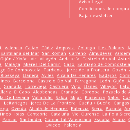
Aviso Legal
Condiciones de compra
Baja newsletter
t
Valencia
Caliao
Cádiz
Amposta
Colunga
Illes Balears
A
Santillana del Mar
San Roman
Carreño
Almudévar
Valdem
Gijón / Xixón
Vic
Villayón
Andalucía
Castrelo do Val
Astur
a
Málaga
Mieres Del Camin
Caso
Santiago de Compostel
ago De Compostela
Tardienta
Jerez de la Frontera
Gozón
/ Ribeseya
Llanera
Avilés
Alcalá De Henares
Badajoz
Comu
Tineo
Barcelona
Castrelo Do Val
Tarragona
León
Gijón
s
Granada
Torrevieja
Castuera
Vigo
Llanes
Villayón
Lato
llariz
El Cabo
Alcobendas
Granada
Córdoba
Pozuelo de 
ola De Laviana
Valladolid
Salou
Mijas
Plasencia
Salou
Co
a
Leitariegos
Jerez De La Frontera
Gueñu / Bueño
Cangas
iego
Oviedo
Alcalá de Henares
Palencia
Siero
Posada
Ar
Tineo
Ibias
Cantabria
Cataluña
Vic
Ourense
La Pola Sier
Pancar
Santander
Comunitat Valenciana
España
Allariz
Oviedo
Palencia