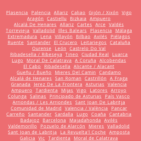
Plasencia
Palencia
Allariz
Caliao
Gijón / Xixón
Vigo
Aragón
Castiellu
Bizkaia
Ampuero
Alcalá De Henares
Allariz
Cartes
Arce
Valdés
Torrevieja
Valladolid
Illes Balears
Plasencia
Málaga
Extremadura
Lena
Villayón
Bilbao
Avilés
Piélagos
Ruente
Santander
El Crucero
Leitariegos
Cataluña
Ourense
León
Castrelo Do Val
Ribadesella / Ribeseya
Tineo
Ciudad Real
Luarca
Lugo
Moral De Calatrava
A Coruña
Alcobendas
El Cabo
Ribadesella
Alicante / Alacant
Gueñu / Bueño
Mieres Del Camin
Candamo
Alcalá de Henares
San Roman
Castrillón
A Fraga
Granada
Jerez De La Frontera
Asturias
Valencia
Ampuero
Tardienta
Mijas
Vigo
Latores
Arroyo
Colunga
Salinas
Principado de Asturias
País Vasco
Arriondas / Les Arriondes
Sant Joan De Labritja
Comunidad de Madrid
Valencia / València
Pancar
Carreño
Santander
Sardalla
Lugo
Coaña
Cantabria
Badajoz
Barcelona
Majadahonda
Avilés
Valdemorillo
Pozuelo de Alarcón
Mieres
Valladolid
Sant Joan de Labritja
La Revuelta'l Coche
Amposta
Galicia
Vic
Tardienta
Moral de Calatrava