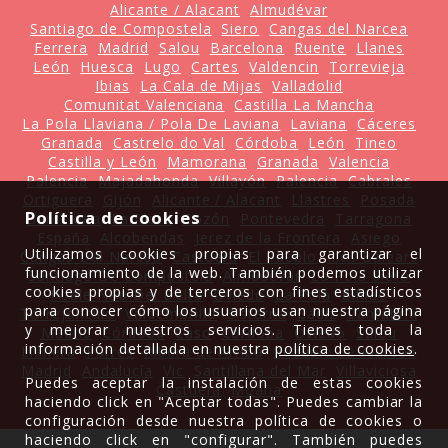
Alicante / Alacant
Almudévar
Santiago de Compostela
Siero
Cangas del Narcea
Ferrera
Madrid
Salou
Barcelona
Ruente
Llanes
León
Huesca
Lugo
Cartes
Valdencin
Torrevieja
Ibias
La Cala de Mijas
Valladolid
Comunitat Valenciana
Castilla La Mancha
La Pola Llaviana / Pola De Laviana
Laviana
Cáceres
Granada
Castrelo do Val
Córdoba
León
Tineo
Castilla y León
Mamorana
Granada
Valencia
Palencia
Majadahonda
Villayón
Palencia
Cabrales
Ortiguera
Gijón
Alicante / Alacant
Llastres
Posada
Política de cookies
Barcelona
La Mata
Gozón
Pontevedra
Tarragona
España
Alcobendas
Jerez de la Frontera
Asiego
Utilizamos cookies propias para garantizar el
Cangas Del Narcea
Castuera
El Pueblo
Illes Balears
funcionamiento de la web. También podemos utilizar
Santiago De Compostela
Almudévar
La Pola Siero
cookies propias y de terceros con fines estadísticos
Poble Nou Del Delta
Oviedo
La Pola
Bilbao
para conocer cómo los usuarios usan nuestra página
Torrejoncillo
Valdemorillo
Sisterna
Cádiz
Cantabria
y mejorar nuestros servicios. Tienes toda la
Madrid
Córdoba
Caso
Córdoba
Oviedo
Salou
información detallada en nuestra
política de cookies
.
Llanera
Parres
Ribera de Arriba
Pozuelo de Alarcón
Madrid
Andalucía
Vic
Santillana del Mar
Villaviciosa
Puedes aceptar la instalación de estas cookies
Castuera
Moaña
haciendo click en "Aceptar todas". Puedes cambiar la
configuración desde nuestra política de cookies o
haciendo click en "configurar". También puedes