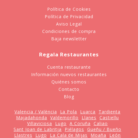
Política de Cookies
Política de Privacidad
Aviso Legal
Condiciones de compra
Baja newsletter
Regala Restaurantes
Cuenta restaurante
Información nuevos restaurantes
Quiénes somos
Contacto
Blog
Valencia / València
La Pola
Luarca
Tardienta
Majadahonda
Valdemorillo
Llanes
Castiellu
Villaviciosa
Lugo
A Coruña
Caliao
Sant Joan de Labritja
Piélagos
Gueñu / Bueño
Llastres
Lugo
La Cala de Mijas
Moaña
León