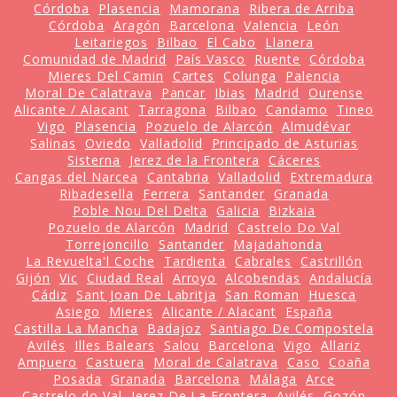
Córdoba
Plasencia
Mamorana
Ribera de Arriba
Córdoba
Aragón
Barcelona
Valencia
León
Leitariegos
Bilbao
El Cabo
Llanera
Comunidad de Madrid
País Vasco
Ruente
Córdoba
Mieres Del Camin
Cartes
Colunga
Palencia
Moral De Calatrava
Pancar
Ibias
Madrid
Ourense
Alicante / Alacant
Tarragona
Bilbao
Candamo
Tineo
Vigo
Plasencia
Pozuelo de Alarcón
Almudévar
Salinas
Oviedo
Valladolid
Principado de Asturias
Sisterna
Jerez de la Frontera
Cáceres
Cangas del Narcea
Cantabria
Valladolid
Extremadura
Ribadesella
Ferrera
Santander
Granada
Poble Nou Del Delta
Galicia
Bizkaia
Pozuelo de Alarcón
Madrid
Castrelo Do Val
Torrejoncillo
Santander
Majadahonda
La Revuelta'l Coche
Tardienta
Cabrales
Castrillón
Gijón
Vic
Ciudad Real
Arroyo
Alcobendas
Andalucía
Cádiz
Sant Joan De Labritja
San Roman
Huesca
Asiego
Mieres
Alicante / Alacant
España
Castilla La Mancha
Badajoz
Santiago De Compostela
Avilés
Illes Balears
Salou
Barcelona
Vigo
Allariz
Ampuero
Castuera
Moral de Calatrava
Caso
Coaña
Posada
Granada
Barcelona
Málaga
Arce
Castrelo do Val
Jerez De La Frontera
Avilés
Gozón