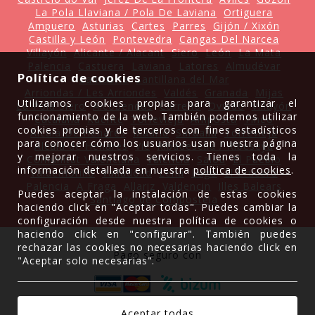
La Pola Llaviana / Pola De Laviana
Ortiguera
Ampuero
Asturias
Cartes
Parres
Gijón / Xixón
Castilla y León
Pontevedra
Cangas Del Narcea
Villayón
Alicante / Alacant
Siero
León
La Mata
Palencia
Castuera
Laviana
Latores
Almudévar
Política de cookies
Cantabria
Santillana del Mar
Arriondas / Les Arriondes
Valdés
Granada
Mijas
Utilizamos cookies propias para garantizar el
La Pola Siero
Alcobendas
Carreño
Oviedo
Villayón
funcionamiento de la web. También podemos utilizar
Cataluña
Ruente
Torrevieja
Amposta
Tineo
cookies propias y de terceros con fines estadísticos
Alcalá De Henares
Madrid
Sardalla
Torrevieja
para conocer cómo los usuarios usan nuestra página
Alcalá de Henares
Vic
Ribadesella / Ribeseya
y mejorar nuestros servicios. Tienes toda la
Comunitat Valenciana
Valencia
Salou
El Pueblo
información detallada en nuestra
política de cookies
.
Valdemorillo
Valladolid
Lena
Lugo
El Crucero
Palencia
A Fraga
Allariz
Valdencin
Illes Balears
Puedes aceptar la instalación de estas cookies
Santiago de Compostela
haciendo click en "Aceptar todas". Puedes cambiar la
configuración desde nuestra política de cookies o
haciendo click en "configurar". También puedes
rechazar las cookies no necesarias haciendo click en
Pago seguro con
"Aceptar solo necesarias".