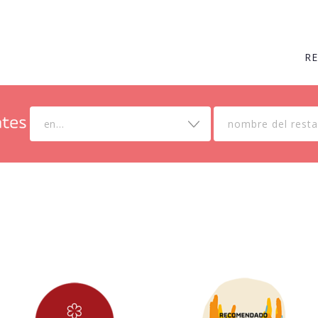
R
en...