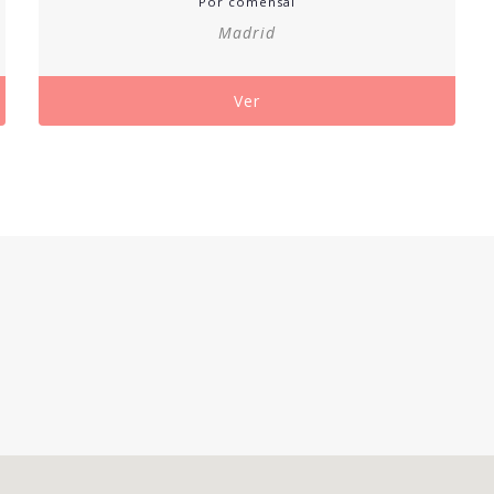
Por comensal
precios:
Madrid
desde
145,00€
hasta
Ver
210,00€