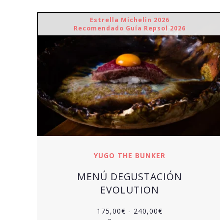
Estrella Michelin 2026
Recomendado Guía Repsol 2026
YUGO THE BUNKER
MENÚ DEGUSTACIÓN
EVOLUTION
Rango
175,00
€
-
240,00
€
de