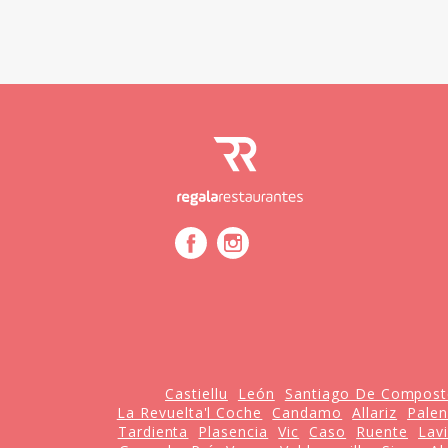
Castiellu
León
Santiago De Compost
La Revuelta'l Coche
Candamo
Allariz
Palen
Tardienta
Plasencia
Vic
Caso
Ruente
Lav