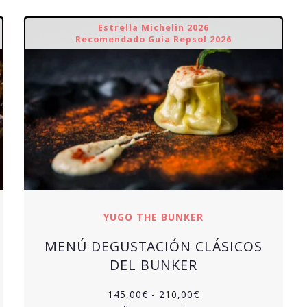
Estrella Michelin 2026
Recomendado Guía Repsol 2026
YUGO THE BUNKER
MENÚ DEGUSTACIÓN CLÁSICOS
DEL BUNKER
Rango
145,00
€
-
210,00
€
de