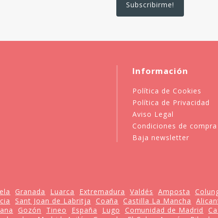
Información
Política de Cookies
Política de Privacidad
Aviso Legal
Condiciones de compra
Baja newsletter
ela
Granada
Luarca
Extremadura
Valdés
Amposta
Colun
cia
Sant Joan de Labritja
Coaña
Castilla La Mancha
Alican
iana
Gozón
Tineo
España
Lugo
Comunidad de Madrid
Ca