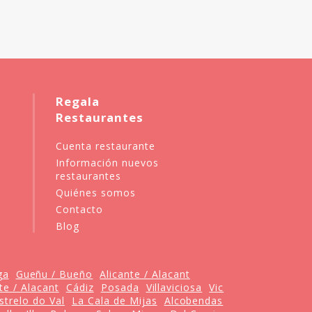
Regala
Restaurantes
Cuenta restaurante
Información nuevos
restaurantes
Quiénes somos
Contacto
Blog
ga
Gueñu / Bueño
Alicante / Alacant
te / Alacant
Cádiz
Posada
Villaviciosa
Vic
strelo do Val
La Cala de Mijas
Alcobendas