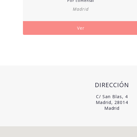
Por comensal
precios:
Madrid
desde
175,00€
hasta
Ver
240,00€
DIRECCIÓN
C/ San Blas, 4
Madrid, 28014
Madrid