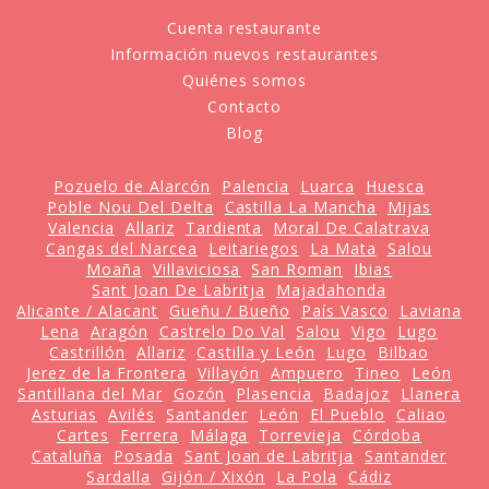
Cuenta restaurante
Información nuevos restaurantes
Quiénes somos
Contacto
Blog
Pozuelo de Alarcón
Palencia
Luarca
Huesca
Poble Nou Del Delta
Castilla La Mancha
Mijas
Valencia
Allariz
Tardienta
Moral De Calatrava
Cangas del Narcea
Leitariegos
La Mata
Salou
Moaña
Villaviciosa
San Roman
Ibias
Sant Joan De Labritja
Majadahonda
Alicante / Alacant
Gueñu / Bueño
País Vasco
Laviana
Lena
Aragón
Castrelo Do Val
Salou
Vigo
Lugo
Castrillón
Allariz
Castilla y León
Lugo
Bilbao
Jerez de la Frontera
Villayón
Ampuero
Tineo
León
Santillana del Mar
Gozón
Plasencia
Badajoz
Llanera
Asturias
Avilés
Santander
León
El Pueblo
Caliao
Cartes
Ferrera
Málaga
Torrevieja
Córdoba
Cataluña
Posada
Sant Joan de Labritja
Santander
Sardalla
Gijón / Xixón
La Pola
Cádiz