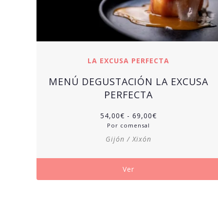
LA EXCUSA PERFECTA
MENÚ DEGUSTACIÓN LA EXCUSA
PERFECTA
Rango
54,00
€
-
69,00
€
de
Por comensal
precios:
Gijón / Xixón
desde
54,00€
hasta
Ver
69,00€