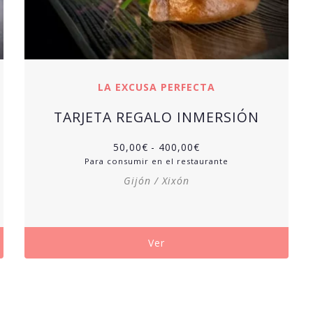
LA EXCUSA PERFECTA
TARJETA REGALO INMERSIÓN
50,00
€
-
400,00
€
Para consumir en el restaurante
Gijón / Xixón
Ver