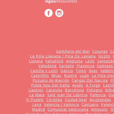
Santillana del Mar
Colunga
C
La Pola Llaviana / Pola De Laviana
Gozón
Llanera
Valladolid
Amposta
León
Santand
Valladolid
Sardalla
Plasencia
Santiago
Castilla y León
Galicia
Tineo
Ibias
Valdemo
Castrillón
Mijas
Ruente
Lugo
La Pola Sie
Pozuelo de Alarcón
Cangas Del Narcea
P
Poble Nou Del Delta
Avilés
A Fraga
Casti
Llastres
Cataluña
Barcelona
Piélagos
Bilb
La Mata
Sant Joan De Labritja
Palencia
Ov
El Pueblo
Córdoba
Ciudad Real
Alcobendas
Lena
Valencia / València
Castuera
Palenc
Madrid
Comunitat Valenciana
Ampuero
I