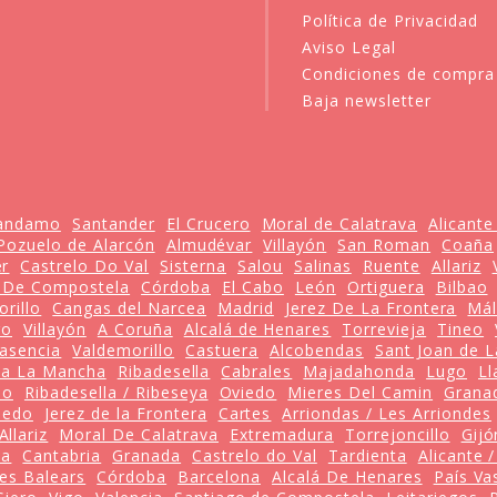
Política de Privacidad
Aviso Legal
Condiciones de compra
Baja newsletter
andamo
Santander
El Crucero
Moral de Calatrava
Alicante
Pozuelo de Alarcón
Almudévar
Villayón
San Roman
Coaña
er
Castrelo Do Val
Sisterna
Salou
Salinas
Ruente
Allariz
 De Compostela
Córdoba
El Cabo
León
Ortiguera
Bilbao
rillo
Cangas del Narcea
Madrid
Jerez De La Frontera
Má
ro
Villayón
A Coruña
Alcalá de Henares
Torrevieja
Tineo
lasencia
Valdemorillo
Castuera
Alcobendas
Sant Joan de L
lla La Mancha
Ribadesella
Cabrales
Majadahonda
Lugo
Ll
ao
Ribadesella / Ribeseya
Oviedo
Mieres Del Camin
Grana
iedo
Jerez de la Frontera
Cartes
Arriondas / Les Arriondes
Allariz
Moral De Calatrava
Extremadura
Torrejoncillo
Gijó
ia
Cantabria
Granada
Castrelo do Val
Tardienta
Alicante 
lles Balears
Córdoba
Barcelona
Alcalá De Henares
País Va