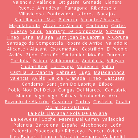
Valencia / València
Ortiguera
Granada
Llanera
Ruente
Almudévar
Tarragona
Ribadesella
Villaviciosa
Pontevedra
Latores
Badajoz
Santillana del Mar
Palencia
Alicante / Alacant
Majadahonda
Alicante / Alacant
Cantabria
Cartes
Huesca
Salou
Santiago De Compostela
Sisterna
Tineo
Lena
Málaga
Sant Joan de Labritja
A Coruña
Santiago de Compostela
Ribera de Arriba
Valladolid
Alicante / Alacant
Extremadura
Castrillón
El Pueblo
Avilés
Gijón
Carreño
Santander
Moaña
Ourense
Córdoba
Bilbao
Valdemorillo
Andalucía
Villayón
Ciudad Real
Torrevieja
Valdencin
Salou
Castilla La Mancha
Cabrales
Lugo
Majadahonda
Valencia
Avilés
Galicia
Granada
Tineo
Castuera
Candamo
Sant Joan De Labritja
Bilbao
Poble Nou Del Delta
Cangas Del Narcea
Cantabria
Madrid
Vigo
Vigo
Salinas
Alcobendas
Arce
Pozuelo de Alarcón
Castuera
Cartes
Castiellu
Coaña
Moral De Calatrava
La Pola Llaviana / Pola De Laviana
La Revuelta'l Coche
Mieres Del Camin
Valladolid
Palencia
Barcelona
España
Alcobendas
León
Palencia
Ribadesella / Ribeseya
Pancar
Oviedo
Illes Balears
Luarca
Alcalá de Henares
Valladolid