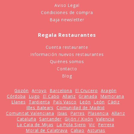
Aviso Legal
Condiciones de compra
Baja newsletter
Regala Restaurantes
Cuenta restaurante
Información nuevos restaurantes
Quiénes somos
Contacto
Blog
Gozón
Arroyo
Barcelona
El Crucero
Aragón
Córdoba
Lugo
El Cabo
Allariz
Granada
Mamorana
Llanes
Tardienta
País Vasco
León
León
Cádiz
Illes Balears
Comunidad de Madrid
Comunitat Valenciana
Ibias
Parres
Plasencia
Allariz
Cataluña
Santander
Gijón / Xixón
Valencia
La Cala de Mijas
La Pola Siero
Vic
Ferrera
Moral de Calatrava
Caliao
Asturias