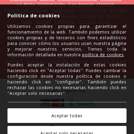
La Mata
Valdemorillo
San Roman
Llastres
Pozuelo de Alarcón
Leitariegos
Torrejoncillo
La Pola
Política de cookies
Castrelo do Val
Caso
Villayón
Cangas del Narcea
Lugo
Ruente
Tardienta
A Fraga
Siero
Utilizamos cookies propias para garantizar el
Alcalá De Henares
Torrevieja
funcionamiento de la web. También podemos utilizar
Arriondas / Les Arriondes
Colunga
Gueñu / Bueño
cookies propias y de terceros con fines estadísticos
Jerez de la Frontera
Oviedo
Jerez De La Frontera
para conocer cómo los usuarios usan nuestra página
Posada
Madrid
Valdés
Vic
Amposta
Barcelona
y mejorar nuestros servicios. Tienes toda la
Ampuero
Córdoba
Mieres
Bizkaia
Ampuero
Mijas
información detallada en nuestra
política de cookies
.
Almudévar
Laviana
Principado de Asturias
Asiego
Piélagos
Plasencia
Sardalla
Cáceres
Castrelo Do Val
Puedes aceptar la instalación de estas cookies
Castilla y León
Madrid
haciendo click en "Aceptar todas". Puedes cambiar la
configuración desde nuestra política de cookies o
haciendo click en "configurar". También puedes
rechazar las cookies no necesarias haciendo click en
Pago seguro con
"Aceptar solo necesarias".
Gracias a