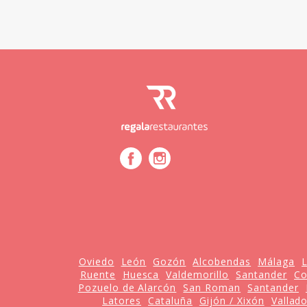
Oviedo
León
Gozón
Alcobendas
Málaga
L
Ruente
Huesca
Valdemorillo
Santander
Co
Pozuelo de Alarcón
San Roman
Santander
Latores
Cataluña
Gijón / Xixón
Vallado