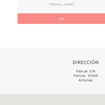
precios:
Pancar
,
Llanes
desde
120,00€
hasta
Ver
180,00€
DIRECCIÓN
Pancar S/N
Pancar, 33509
Asturias