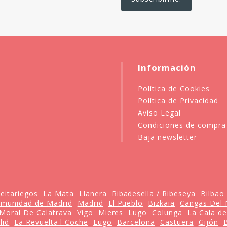
Información
Política de Cookies
Política de Privacidad
Aviso Legal
Condiciones de compra
Baja newsletter
eitariegos
La Mata
Llanera
Ribadesella / Ribeseya
Bilbao
munidad de Madrid
Madrid
El Pueblo
Bizkaia
Cangas Del 
Moral De Calatrava
Vigo
Mieres
Lugo
Colunga
La Cala de
lid
La Revuelta'l Coche
Lugo
Barcelona
Castuera
Gijón