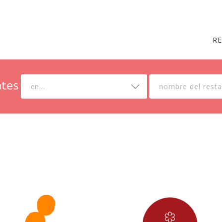
R
en...