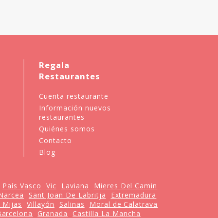
Regala
Restaurantes
Cuenta restaurante
Información nuevos
restaurantes
Quiénes somos
Contacto
Blog
País Vasco
Vic
Laviana
Mieres Del Camin
Narcea
Sant Joan De Labritja
Extremadura
 Mijas
Villayón
Salinas
Moral de Calatrava
Barcelona
Granada
Castilla La Mancha