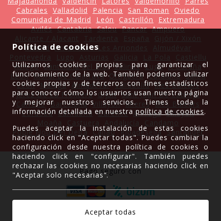
Majadahonda
Valdencin
Latores
Valdemorillo
Parres
Cabrales
Valladolid
Palencia
San Roman
Oviedo
Comunidad de Madrid
León
Castrillón
Extremadura
Avilés
Cantabria
Salou
Pancar
Ampuero
Alicante / Alacant
Tardienta
España
Gijón / Xixón
Política de cookies
Madrid
Arriondas / Les Arriondes
Almudévar
Pontevedra
Lugo
Asturias
Galicia
La Pola
Castiellu
Utilizamos cookies propias para garantizar el
Asiego
Santillana del Mar
Salinas
Lugo
A Coruña
funcionamiento de la web. También podemos utilizar
León
Moral De Calatrava
Ortiguera
Cataluña
Salou
cookies propias y de terceros con fines estadísticos
León
Málaga
Almudévar
Valladolid
Illes Balears
para conocer cómo los usuarios usan nuestra página
Jerez De La Frontera
Gijón
Sant Joan De Labritja
y mejorar nuestros servicios. Tienes toda la
Carreño
Barcelona
Villayón
Mieres
Illes Balears
información detallada en nuestra
política de cookies
.
Córdoba
Cantabria
Ourense
A Fraga
Villayón
Moaña
Castuera
Andalucía
Candamo
Puedes aceptar la instalación de estas cookies
Poble Nou Del Delta
Caliao
Ribadesella
Santander
haciendo click en "Aceptar todas". Puedes cambiar la
configuración desde nuestra política de cookies o
haciendo click en "configurar". También puedes
rechazar las cookies no necesarias haciendo click en
Pago seguro con
"Aceptar solo necesarias".
Gracias a