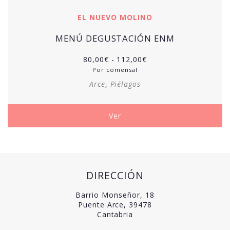
EL NUEVO MOLINO
MENÚ DEGUSTACIÓN ENM
Rango
80,00
€
-
112,00
€
de
Por comensal
precios:
Arce
,
Piélagos
desde
80,00€
hasta
Ver
112,00€
DIRECCIÓN
Barrio Monseñor, 18
Puente Arce, 39478
Cantabria