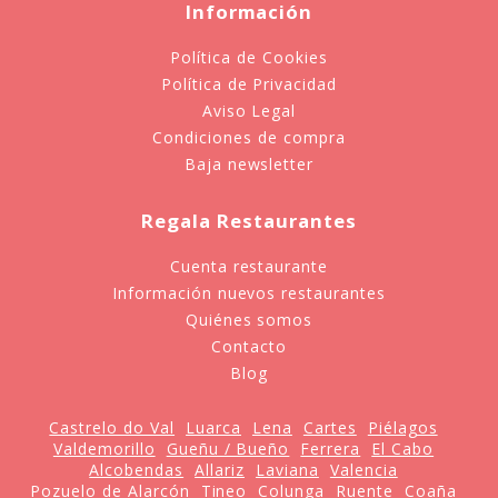
Información
Política de Cookies
Política de Privacidad
Aviso Legal
Condiciones de compra
Baja newsletter
Regala Restaurantes
Cuenta restaurante
Información nuevos restaurantes
Quiénes somos
Contacto
Blog
Castrelo do Val
Luarca
Lena
Cartes
Piélagos
Valdemorillo
Gueñu / Bueño
Ferrera
El Cabo
Alcobendas
Allariz
Laviana
Valencia
Pozuelo de Alarcón
Tineo
Colunga
Ruente
Coaña