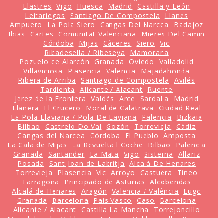
Llastres
Vigo
Huesca
Madrid
Castilla y León
Leitariegos
Santiago De Compostela
Llanes
Ampuero
La Pola Siero
Cangas Del Narcea
Badajoz
Ibias
Cartes
Comunitat Valenciana
Mieres Del Camin
Córdoba
Mijas
Cáceres
Siero
Vic
Ribadesella / Ribeseya
Mamorana
Pozuelo de Alarcón
Granada
Oviedo
Valladolid
Villaviciosa
Plasencia
Valencia
Majadahonda
Ribera de Arriba
Santiago de Compostela
Avilés
Tardienta
Alicante / Alacant
Ruente
Jerez de la Frontera
Valdés
Arce
Sardalla
Madrid
Llanera
El Crucero
Moral de Calatrava
Ciudad Real
La Pola Llaviana / Pola De Laviana
Palencia
Bizkaia
Bilbao
Castrelo Do Val
Gozón
Torrevieja
Cádiz
Cangas del Narcea
Córdoba
El Pueblo
Amposta
La Cala de Mijas
La Revuelta'l Coche
Bilbao
Palencia
Granada
Santander
La Mata
Vigo
Sisterna
Allariz
Posada
Sant Joan de Labritja
Alcalá De Henares
Torrevieja
Plasencia
Vic
Arroyo
Castuera
Tineo
Tarragona
Principado de Asturias
Alcobendas
Alcalá de Henares
Aragón
Valencia / València
Lugo
Granada
Barcelona
País Vasco
Caso
Barcelona
Alicante / Alacant
Castilla La Mancha
Torrejoncillo