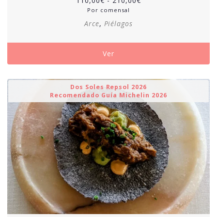
110,00
€
-
210,00
€
de
Por comensal
precios:
Arce
,
Piélagos
desde
110,00€
hasta
Ver
210,00€
Dos Soles Repsol 2026
Recomendado Guía Michelin 2026