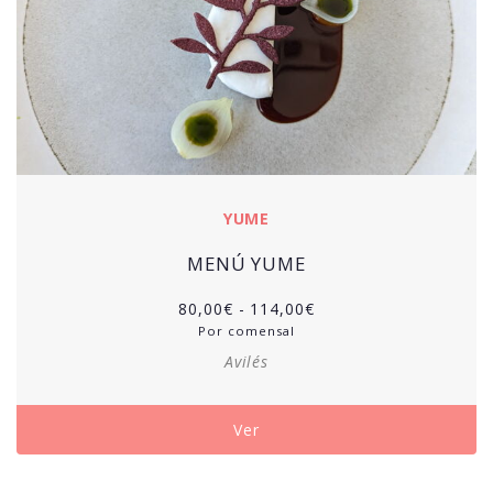
YUME
MENÚ YUME
Rango
80,00
€
-
114,00
€
de
Por comensal
precios:
Avilés
desde
80,00€
hasta
Ver
114,00€