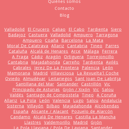
Quiénes somos
Contacto
Blog
Valladolid
El Crucero
Caliao
El Cabo
Tardienta
Siero
Badajoz
Castuera
Valladolid
Ampuero
Tarragona
Ampuero
Coaña
Barcelona
La Mata
Moral De Calatrava
Allariz
Cantabria
Tineo
Parres
Cataluña
Alcalá de Henares
Arce
Málaga
Ferrera
A Fraga
Cádiz
Aragón
Ortiguera
Torrejoncillo
Cantabria
Majadahonda
Carreño
Tardienta
Avilés
Cabrales
Jerez De La Frontera
Palencia
León
Mamorana
Madrid
Villaviciosa
La Revuelta'l Coche
Oviedo
Almudévar
Leitariegos
Sant Joan De Labritja
Santillana del Mar
Santander
Castrillón
Vic
Principado de Asturias
Gijón / Xixón
Vic
Salou
Valdés
Santiago de Compostela
Tineo
A Coruña
Allariz
La Pola
León
Valencia
Lugo
Salou
Andalucía
Sisterna
Villayón
Bilbao
Majadahonda
Alcobendas
España
Alicante / Alacant
Pozuelo de Alarcón
Candamo
Alcalá De Henares
Castilla La Mancha
Llastres
Valdemorillo
Madrid
Gijón
La Pola Llaviana / Pola De Laviana
Santander