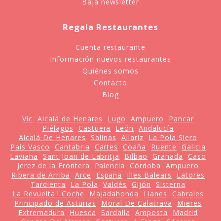
Baja newsletter
Regala Restaurantes
Cuenta restaurante
Información nuevos restaurantes
Quiénes somos
Contacto
Blog
Vic
Alcalá de Henares
Lugo
Ampuero
Pancar
Piélagos
Castuera
León
Andalucía
Alcalá De Henares
Salinas
Allariz
La Pola Siero
País Vasco
Cantabria
Cartes
Coaña
Ruente
Galicia
Laviana
Sant Joan de Labritja
Bilbao
Granada
Caso
Jerez de la Frontera
Palencia
Córdoba
Ampuero
Ribera de Arriba
Arce
España
Illes Balears
Latores
Tardienta
La Pola
Valdés
Gijón
Sisterna
La Revuelta'l Coche
Majadahonda
Llanes
Cabrales
Principado de Asturias
Moral De Calatrava
Mieres
Extremadura
Huesca
Sardalla
Amposta
Madrid