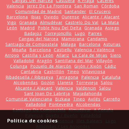
Cangas Del Narcea
Castuera
A Fraga
Cáceres
Valencia
Jerez De La Frontera
San Roman
Córdoba
Comunidad de Madrid
Santander
El Crucero
Barcelona
Ibias
Oviedo
Ourense
Alicante / Alacant
Vigo
Granada
Almudévar
Castrelo Do Val
La Mata
León
Madrid
Poble Nou Del Delta
Granada
Asiego
Badajoz
Torrejoncillo
Lugo
Parres
Cangas del Narcea
Mamorana
Candamo
Santiago de Compostela
Málaga
Barcelona
Asturias
Moaña
Barcelona
Castiellu
Valencia / València
Arroyo
Castilla y León
Allariz
La Cala de Mijas
Siero
Valladolid
Aragón
Santillana del Mar
Villayón
Colunga
Pozuelo de Alarcón
Gijón / Xixón
Cádiz
Cantabria
Castrillón
Tineo
Villaviciosa
Ribadesella / Ribeseya
Tarragona
Palencia
Cataluña
Alcobendas
Gozón
Llanera
Torrevieja
Salou
Alicante / Alacant
Valencia
Valdencin
Salou
Sant Joan De Labritja
Majadahonda
Comunitat Valenciana
Bizkaia
Tineo
Avilés
Carreño
Valladolid
Pontevedra
Alcobendas
Santiago De Compostela
Almudévar
A Coruña
Palencia
Gueñu / Bueño
Valladolid
Política de cookies
Castilla La Mancha
Plasencia
Illes Balears
Lugo
Arriondas / Les Arriondes