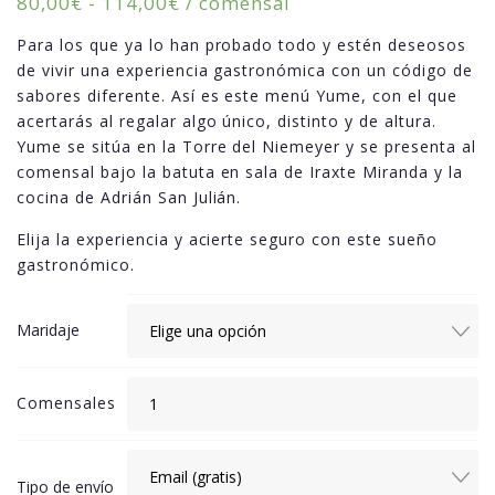
Rango
80,00
€
-
114,00
€
/ comensal
de
Para los que ya lo han probado todo y estén deseosos
precios:
de vivir una experiencia gastronómica con un código de
desde
sabores diferente. Así es este menú Yume, con el que
80,00€
acertarás al regalar algo único, distinto y de altura.
hasta
Yume se sitúa en la Torre del Niemeyer y se presenta al
114,00€
comensal bajo la batuta en sala de Iraxte Miranda y la
cocina de Adrián San Julián.
Elija la experiencia y acierte seguro con este sueño
gastronómico.
Maridaje
Comensales
Tipo de envío