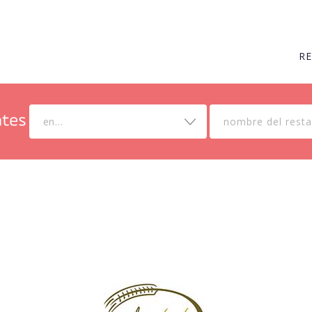
R
en...