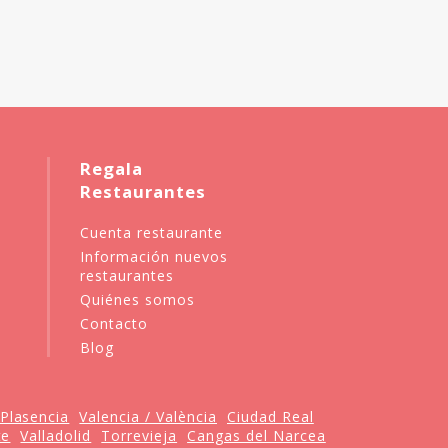
Regala
Restaurantes
Cuenta restaurante
Información nuevos
restaurantes
Quiénes somos
Contacto
Blog
Plasencia
Valencia / València
Ciudad Real
te
Valladolid
Torrevieja
Cangas del Narcea