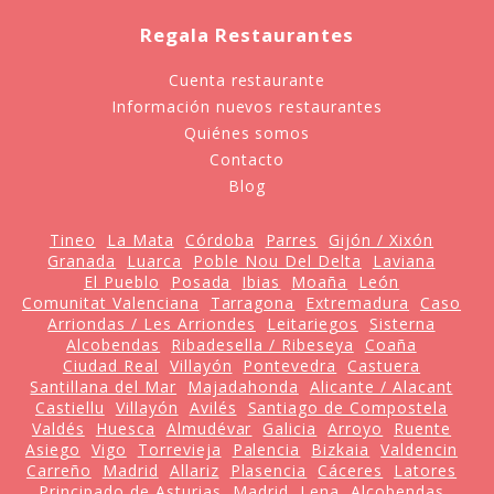
Regala Restaurantes
Cuenta restaurante
Información nuevos restaurantes
Quiénes somos
Contacto
Blog
Tineo
La Mata
Córdoba
Parres
Gijón / Xixón
Granada
Luarca
Poble Nou Del Delta
Laviana
El Pueblo
Posada
Ibias
Moaña
León
Comunitat Valenciana
Tarragona
Extremadura
Caso
Arriondas / Les Arriondes
Leitariegos
Sisterna
Alcobendas
Ribadesella / Ribeseya
Coaña
Ciudad Real
Villayón
Pontevedra
Castuera
Santillana del Mar
Majadahonda
Alicante / Alacant
Castiellu
Villayón
Avilés
Santiago de Compostela
Valdés
Huesca
Almudévar
Galicia
Arroyo
Ruente
Asiego
Vigo
Torrevieja
Palencia
Bizkaia
Valdencin
Carreño
Madrid
Allariz
Plasencia
Cáceres
Latores
Principado de Asturias
Madrid
Lena
Alcobendas