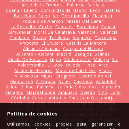
Jerez de la Frontera
Palencia
Sardalla
Gueñu / Bueño
Comunidad de Madrid
León
Llastres
Barcelona
Salou
Vic
Torrejoncillo
Plasencia
Pozuelo de Alarcón
Mieres Del Camin
La Revuelta'l Coche
Cabrales
Barcelona
Pancar
Almudévar
Moral De Calatrava
Valencia / València
Candamo
Gozón
Tardienta
Ampuero
Torrevieja
Amposta
El Crucero
Castilla La Mancha
Alicante / Alacant
Cangas del Narcea
Alicante / Alacant
Madrid
Badajoz
Salinas
Alcalá De Henares
Gijón
Valdemorillo
Málaga
Vic
Valdemorillo
El Cabo
Oviedo
Tineo
Arce
Alcalá de Henares
Moral de Calatrava
Allariz
Villaviciosa
Mijas
Ortiguera
Castrelo do Val
Mamorana
A Coruña
Avilés
Castuera
Valladolid
Salou
Bilbao
Palencia
La Pola Siero
Castilla y León
Piélagos
Majadahonda
Ampuero
Oviedo
Vigo
Lugo
Córdoba
Cartes
Asturias
Sant Joan De Labritja
Cádiz
Sant Joan de Labritja
Santander
Valencia
Aragón
Bilbao
Siero
Cataluña
A Fraga
Castrillón
Política de cookies
Ribadesella
Ruente
Lugo
Llanes
País Vasco
Barcelona
Santiago De Compostela
Lugo
Tardienta
Utilizamos cookies propias para garantizar el
Ferrera
Mieres
La Pola
Ourense
La Cala de Mijas