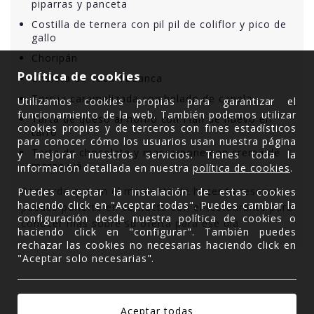
piparras y panceta
Costilla de ternera con pil pil de coliflor y pico de
gallo
Choripán
Política de cookies
Chuleta de Vaca Tudanca
Torrija caramelizada con helado de canela
Utilizamos cookies propias para garantizar el
funcionamiento de la web. También podemos utilizar
Tarta de queso al horno con Flan de huevo en
cookies propias y de terceros con fines estadísticos
tarro
para conocer cómo los usuarios usan nuestra página
Tarta de chocolate y mascarpone con crema de
y mejorar nuestros servicios. Tienes toda la
maracuyá
información detallada en nuestra
política de cookies
.
Recuerda que en el momento de hacer tu reserva
Puedes aceptar la instalación de estas cookies
haciendo click en "Aceptar todas". Puedes cambiar la
puedes ponerte en contacto con el restaurante para
configuración desde nuestra política de cookies o
conocer más sobre su oferta para ese día.
haciendo click en "configurar". También puedes
rechazar las cookies no necesarias haciendo click en
"Aceptar solo necesarias".