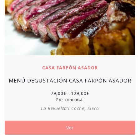
CASA FARPÓN ASADOR
MENÚ DEGUSTACIÓN CASA FARPÓN ASADOR
Rango
79,00
€
-
129,00
€
de
Por comensal
precios:
La Revuelta'l Coche
,
Siero
desde
79,00€
hasta
Ver
129,00€