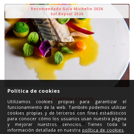
Recomendado Guía Michelin 2026
Sol Repsol 2026
Política de cookies
CASA FARPÓN ASADOR
Utilizamos cookies propias para garantizar el
funcionamiento de la web. También podemos utilizar
TARJETA REGALO CASA FARPÓN ASADOR
cookies propias y de terceros con fines estadísticos
para conocer cómo los usuarios usan nuestra página
50,00
€
-
400,00
€
y mejorar nuestros servicios. Tienes toda la
información detallada en nuestra
política de cookies
.
Para consumir en el restaurante