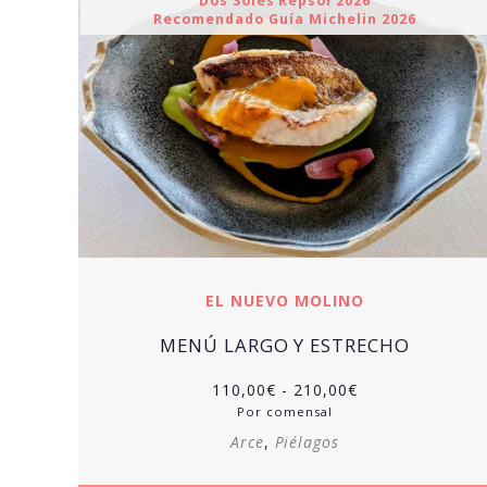
Dos Soles Repsol 2026
Recomendado Guía Michelin 2026
EL NUEVO MOLINO
MENÚ LARGO Y ESTRECHO
Rango
110,00
€
-
210,00
€
de
Por comensal
precios:
Arce
,
Piélagos
desde
110,00€