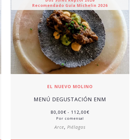
Dos Soles Repsol 2026
Recomendado Guía Michelin 2026
EL NUEVO MOLINO
MENÚ DEGUSTACIÓN ENM
Rango
80,00
€
-
112,00
€
de
Por comensal
precios:
Arce
,
Piélagos
desde
80,00€