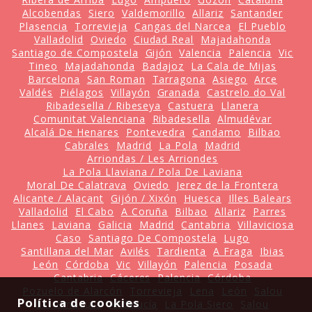
Alcobendas
Siero
Valdemorillo
Allariz
Santander
Plasencia
Torrevieja
Cangas del Narcea
El Pueblo
Valladolid
Oviedo
Ciudad Real
Majadahonda
Santiago de Compostela
Gijón
Valencia
Palencia
Vic
Tineo
Majadahonda
Badajoz
La Cala de Mijas
Barcelona
San Roman
Tarragona
Asiego
Arce
Valdés
Piélagos
Villayón
Granada
Castrelo do Val
Ribadesella / Ribeseya
Castuera
Llanera
Comunitat Valenciana
Ribadesella
Almudévar
Alcalá De Henares
Pontevedra
Candamo
Bilbao
Cabrales
Madrid
La Pola
Madrid
Arriondas / Les Arriondes
La Pola Llaviana / Pola De Laviana
Moral De Calatrava
Oviedo
Jerez de la Frontera
Alicante / Alacant
Gijón / Xixón
Huesca
Illes Balears
Valladolid
El Cabo
A Coruña
Bilbao
Allariz
Parres
Llanes
Laviana
Galicia
Madrid
Cantabria
Villaviciosa
Caso
Santiago De Compostela
Lugo
Santillana del Mar
Avilés
Tardienta
A Fraga
Ibias
León
Córdoba
Vic
Villayón
Palencia
Posada
Cantabria
Cáceres
Palencia
Córdoba
Pozuelo de Alarcón
Torrevieja
Lena
León
Salou
Política de cookies
Extremadura
Andalucía
La Pola Siero
Salou