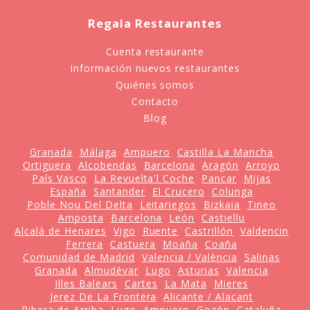
Regala Restaurantes
Cuenta restaurante
Información nuevos restaurantes
Quiénes somos
Contacto
Blog
Granada
Málaga
Ampuero
Castilla La Mancha
Ortiguera
Alcobendas
Barcelona
Aragón
Arroyo
País Vasco
La Revuelta'l Coche
Pancar
Mijas
España
Santander
El Crucero
Colunga
Poble Nou Del Delta
Leitariegos
Bizkaia
Tineo
Amposta
Barcelona
León
Castiellu
Alcalá de Henares
Vigo
Ruente
Castrillón
Valdencin
Ferrera
Castuera
Moaña
Coaña
Comunidad de Madrid
Valencia / València
Salinas
Granada
Almudévar
Lugo
Asturias
Valencia
Illes Balears
Cartes
La Mata
Mieres
Jerez De La Frontera
Alicante / Alacant
Ribera de Arriba
Lugo
Ampuero
Gozón
Cataluña