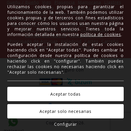
Gueñu / Bueño
Vigo
Plasencia
Mamorana
Llastres
Utilizamos cookies propias para garantizar el
Ruente
Tardienta
Avilés
Moral de Calatrava
funcionamiento de la web. También podemos utilizar
Valdemorillo
Alicante / Alacant
Sisterna
cookies propias y de terceros con fines estadísticos
Sant Joan de Labritja
Luarca
Caliao
Castilla y León
para conocer cómo los usuarios usan nuestra página
Sant Joan De Labritja
Pozuelo de Alarcón
Cádiz
y mejorar nuestros servicios. Tienes toda la
Mieres Del Camin
Sardalla
Torrejoncillo
información detallada en nuestra
política de cookies
.
Cangas Del Narcea
Castrelo Do Val
Principado de Asturias
Valladolid
Cartes
Carreño
Puedes aceptar la instalación de estas cookies
Latores
Ourense
Córdoba
haciendo click en "Aceptar todas". Puedes cambiar la
configuración desde nuestra política de cookies o
haciendo click en "configurar". También puedes
rechazar las cookies no necesarias haciendo click en
Pago seguro con
"Aceptar solo necesarias".
Gracias a
Copyright © 2026.
Configurar
¿Hablamos?