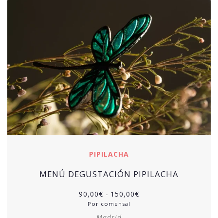
PIPILACHA
MENÚ DEGUSTACIÓN PIPILACHA
Rango
90,00
€
-
150,00
€
de
Por comensal
precios:
Madrid