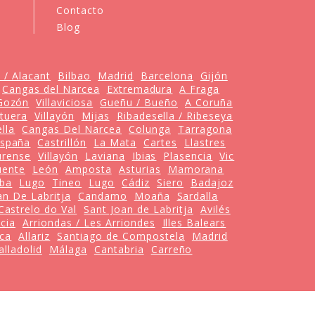
Contacto
Blog
e / Alacant
Bilbao
Madrid
Barcelona
Gijón
Cangas del Narcea
Extremadura
A Fraga
Gozón
Villaviciosa
Gueñu / Bueño
A Coruña
tuera
Villayón
Mijas
Ribadesella / Ribeseya
lla
Cangas Del Narcea
Colunga
Tarragona
spaña
Castrillón
La Mata
Cartes
Llastres
rense
Villayón
Laviana
Ibias
Plasencia
Vic
uente
León
Amposta
Asturias
Mamorana
iba
Lugo
Tineo
Lugo
Cádiz
Siero
Badajoz
an De Labritja
Candamo
Moaña
Sardalla
Castrelo do Val
Sant Joan de Labritja
Avilés
cia
Arriondas / Les Arriondes
Illes Balears
ca
Allariz
Santiago de Compostela
Madrid
alladolid
Málaga
Cantabria
Carreño