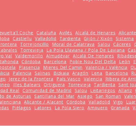
evuelta'l Coche
Cataluña
Avilés
Alcalá de Henares
Alicant
doba
Castiellu
Valladolid
Tardienta
Gijón / Xixón
Sisterna
Frontera
Torrejoncillo
Moral de Calatrava
Salou
Cáceres
Cabrales
Torrevieja
La Pola Llaviana / Pola De Laviana
Cas
Do Val
Valdemorillo
Almudévar
Alcalá De Henares
Ribadese
dahonda
Córdoba
Barcelona
Poble Nou Del Delta
León
E
postela
Plasencia
Mieres Del Camin
Valencia / València
Ou
licia
Palencia
Salinas
Bizkaia
Aragón
Lena
Barcelona
R
ugo
Jerez de la Frontera
País Vasco
Valencia
Ribera de Arr
ineo
Illes Balears
Ortiguera
Torrevieja
Tardienta
Sant Jo
udad Real
Comunidad de Madrid
Salou
Leitariegos
Allariz
do de Asturias
Santillana del Mar
Asiego
San Roman
Valen
alenciana
Alicante / Alacant
Córdoba
Valladolid
Vigo
Luar
ndas
Piélagos
Latores
La Pola Siero
Ampuero
Granada
V