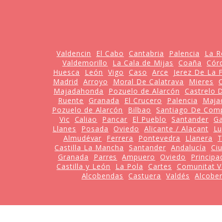
Valdencin
El Cabo
Cantabria
Palencia
La R
Valdemorillo
La Cala de Mijas
Coaña
Cór
Huesca
León
Vigo
Caso
Arce
Jerez De La 
Madrid
Arroyo
Moral De Calatrava
Mieres
Majadahonda
Pozuelo de Alarcón
Castrelo 
Ruente
Granada
El Crucero
Palencia
Maja
Pozuelo de Alarcón
Bilbao
Santiago De Com
Vic
Caliao
Pancar
El Pueblo
Santander
Ga
Llanes
Posada
Oviedo
Alicante / Alacant
L
Almudévar
Ferrera
Pontevedra
Llanera
T
Castilla La Mancha
Santander
Andalucía
Ci
Granada
Parres
Ampuero
Oviedo
Principa
Castilla y León
La Pola
Cartes
Comunitat V
Alcobendas
Castuera
Valdés
Alcobe