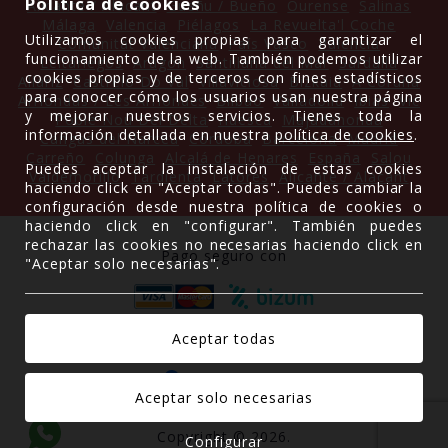
Política de cookies
Alicante / Alacant
Gueñu / Bueño
Ourense
Salinas
Málaga
Valencia
Piélagos
La Revuelta'l Coche
Utilizamos cookies propias para garantizar el
Comunitat Valenciana
País Vasco
Palencia
funcionamiento de la web. También podemos utilizar
Leitariegos
Aragón
Santillana del Mar
Sardalla
cookies propias y de terceros con fines estadísticos
Allariz
Castrelo Do Val
Villaviciosa
Bizkaia
A Coruña
para conocer cómo los usuarios usan nuestra página
Arriondas / Les Arriondes
Bilbao
Valladolid
Ibias
Vic
y mejorar nuestros servicios. Tienes toda la
Poble Nou Del Delta
Huesca
Majadahonda
información detallada en nuestra
política de cookies
.
Cangas del Narcea
Córdoba
Barcelona
Madrid
Carreño
Colunga
Alcalá de Henares
España
Salou
Puedes aceptar la instalación de estas cookies
Valdemorillo
Tardienta
Latores
Alicante / Alacant
haciendo click en "Aceptar todas". Puedes cambiar la
configuración desde nuestra política de cookies o
haciendo click en "configurar". También puedes
rechazar las cookies no necesarias haciendo click en
Pago seguro con
"Aceptar solo necesarias".
Gracias a
Copyright © 2026.
Configurar