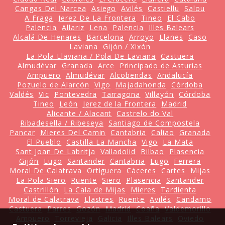
Cangas Del Narcea
Asiego
Avilés
Castiellu
Salou
A Fraga
Jerez De La Frontera
Tineo
El Cabo
Palencia
Allariz
Lena
Palencia
Illes Balears
Alcalá De Henares
Barcelona
Arroyo
Llanes
Caso
Laviana
Gijón / Xixón
La Pola Llaviana / Pola De Laviana
Castuera
Almudévar
Granada
Arce
Principado de Asturias
Ampuero
Almudévar
Alcobendas
Andalucía
Pozuelo de Alarcón
Vigo
Majadahonda
Córdoba
Valdés
Vic
Pontevedra
Tarragona
Villayón
Córdoba
Tineo
León
Jerez de la Frontera
Madrid
Alicante / Alacant
Castrelo do Val
Ribadesella / Ribeseya
Santiago de Compostela
Pancar
Mieres Del Camin
Cantabria
Caliao
Granada
El Pueblo
Castilla La Mancha
Vigo
La Mata
Sant Joan De Labritja
Valladolid
Bilbao
Plasencia
Gijón
Lugo
Santander
Cantabria
Lugo
Ferrera
Moral De Calatrava
Ortiguera
Cáceres
Cartes
Mijas
La Pola Siero
Ruente
Siero
Plasencia
Santander
Castrillón
La Cala de Mijas
Mieres
Tardienta
Moral de Calatrava
Llastres
Ruente
Avilés
Candamo
Castuera
Parres
Gozón
Madrid
Coaña
Valdemorillo
Ampuero
Torrevieja
Galicia
Illes Balears
Oviedo