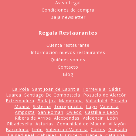
Aviso Legal
Condiciones de compra
Baja newsletter
Regala Restaurantes
Cuenta restaurante
Información nuevos restaurantes
Quiénes somos
Contacto
Blog
La Pola
Sant Joan de Labritja
Torrevieja
Cádiz
Luarca
Santiago De Compostela
Pozuelo de Alarcón
Extremadura
Badajoz
Mamorana
Valladolid
Posada
Moaña
Sisterna
Torrejoncillo
Lugo
Valencia
Amposta
San Roman
Oviedo
Castilla y León
Ribera de Arriba
Alcobendas
Valdencin
León
Ribadesella
Asturias
Comunidad de Madrid
Villayón
Barcelona
León
Valencia / València
Cartes
Granada
Ciudad Real
Cabrales
El Crucero
Llanera
Cataluña